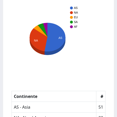
AS
NA
EU
SA
AF
AS
NA
Continente
#
AS - Asia
51