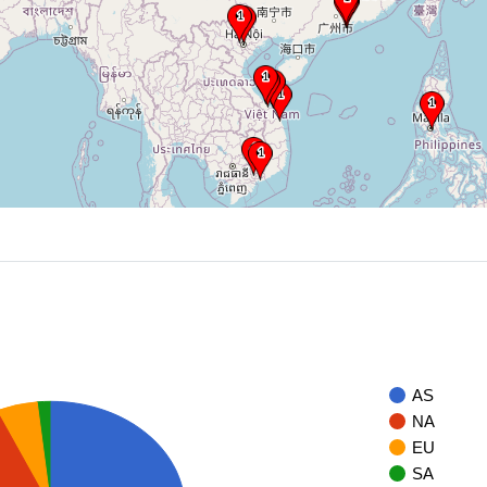
AS
NA
EU
SA