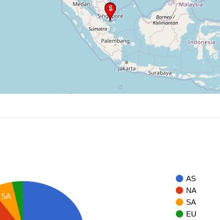
AS
NA
SA
SA
EU