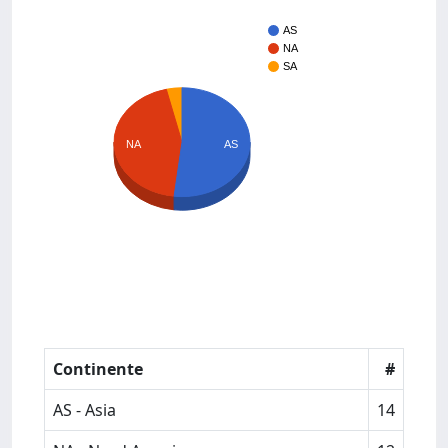
AS
NA
SA
NA
AS
Continente
#
AS - Asia
14