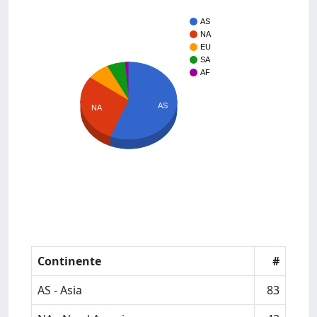
AS
NA
EU
SA
AF
AS
NA
Continente
#
AS - Asia
83