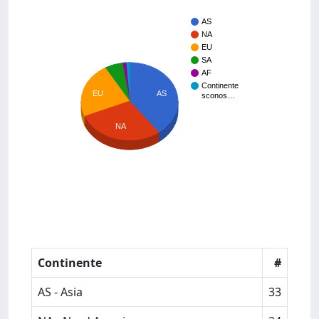
AS
NA
EU
SA
AF
Continente
AS
EU
sconos…
NA
Continente
#
AS - Asia
33