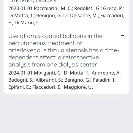
2023-01-01 Pacchiarini, M. C.; Regolisti, G.; Greco, P.;
Di Motta, T.; Benigno, G. D.; Delsante, M.; Fiaccadori,
E.; Di Mario, F.
Use of drug-coated balloons in the
percutaneous treatment of
arteriovenous fistula stenosis has a time-
dependent effect: a retrospective
analysis from one dialysis center
2024-01-01 Morganti, C.; Di Motta, T.; Andreone, A.;
Bedogni, S.; Alibrandi, S.; Benigno, G.; Paladini, I.;
Epifani, E.; Fiaccadori, E.; Maggiore, U.
Powered by
IRIS
-
about IRIS
-
Utilizzo dei cookie
-
Privacy
Copyright © 2026