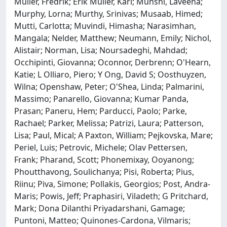
Müller, Fredrik; Erik Müller, Karl; Munshi, Laveena;
Murphy, Lorna; Murthy, Srinivas; Musaab, Himed;
Mutti, Carlotta; Muvindi, Himasha; Narasimhan,
Mangala; Nelder, Matthew; Neumann, Emily; Nichol,
Alistair; Norman, Lisa; Noursadeghi, Mahdad;
Occhipinti, Giovanna; Oconnor, Derbrenn; O'Hearn,
Katie; L Olliaro, Piero; Y Ong, David S; Oosthuyzen,
Wilna; Openshaw, Peter; O'Shea, Linda; Palmarini,
Massimo; Panarello, Giovanna; Kumar Panda,
Prasan; Paneru, Hem; Parducci, Paolo; Parke,
Rachael; Parker, Melissa; Patrizi, Laura; Patterson,
Lisa; Paul, Mical; A Paxton, William; Pejkovska, Mare;
Periel, Luis; Petrovic, Michele; Olav Pettersen,
Frank; Pharand, Scott; Phonemixay, Ooyanong;
Phoutthavong, Soulichanya; Pisi, Roberta; Pius,
Riinu; Piva, Simone; Pollakis, Georgios; Post, Andra-
Maris; Powis, Jeff; Praphasiri, Viladeth; G Pritchard,
Mark; Dona Dilanthi Priyadarshani, Gamage;
Puntoni, Matteo; Quinones-Cardona, Vilmaris;