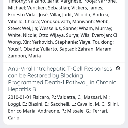
Timothy; Valzano, Ilaria; Varghese, Pooja; Varrone,
Michael; Vencken, Sebastian; Vickers, James;
Ernesto Vidal, José; Villar, Judit; Villoldo, Andrea;
Vitiello, Chiara; Vongsouvath, Manivanh; Webb,
Steve; Wei, Jia; Wesselius, Sanne; Wham, Murray;
White, Nicole; Otto Wijaya, Surya; Wils, Evert-Jan; Ci
Wong, Xin; Yerkovich, Stephanie; Yiaye, Touxiong;
Yousif, Obada; Yuliarto, Saptadi; Zahran, Maram;
Zambon, Maria
Anti-Viral Intrahepatic T-Cell Responses
can be Restored by Blocking
Programmed Death-1 Pathway in Chronic
Hepatitis B
2010-01-01 Fisicaro, P.; Valdatta, C.; Massari, M.;
Loggi, E.; Biasini, E.; Sacchelli, L.; Cavallo, M. C.; Silini,
Enrico Maria; Andreone, P.; Missale, G.; Ferrari,
Carlo