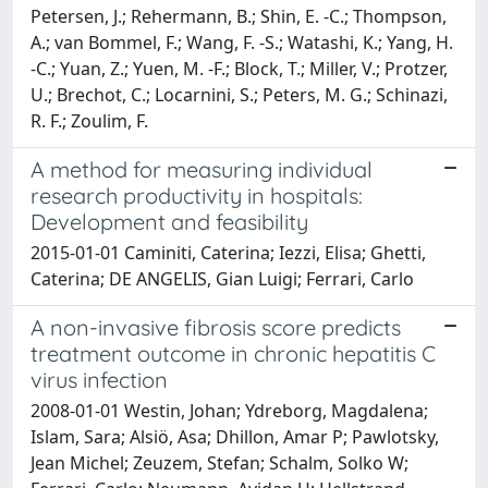
Petersen, J.; Rehermann, B.; Shin, E. -C.; Thompson,
A.; van Bommel, F.; Wang, F. -S.; Watashi, K.; Yang, H.
-C.; Yuan, Z.; Yuen, M. -F.; Block, T.; Miller, V.; Protzer,
U.; Brechot, C.; Locarnini, S.; Peters, M. G.; Schinazi,
R. F.; Zoulim, F.
A method for measuring individual
research productivity in hospitals:
Development and feasibility
2015-01-01 Caminiti, Caterina; Iezzi, Elisa; Ghetti,
Caterina; DE ANGELIS, Gian Luigi; Ferrari, Carlo
A non-invasive fibrosis score predicts
treatment outcome in chronic hepatitis C
virus infection
2008-01-01 Westin, Johan; Ydreborg, Magdalena;
Islam, Sara; Alsiö, Asa; Dhillon, Amar P; Pawlotsky,
Jean Michel; Zeuzem, Stefan; Schalm, Solko W;