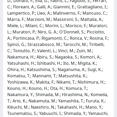
D.; Donato, F.; Elia, G.; Fabris, L.; Fagiuoli, S.; Ferrari,
C.; Floreani, A.; Galli, A.; Giannini, E.; Grattagliano, I.;
Lampertico, P.; Lleo, A.; Malinverno, F.; Mancuso, C.;
Marra, F.; Marzioni, M.; Massironi, S.; Mattalia, A.;
Miele, L.; Milani, C.; Morini, L.; Morisco, F.; Muratori,
L.; Muratori, P.; Niro, G. A.; O'Donnell, S.; Picciotto,
A.; Portincasa, P.; Rigamonti, C.; Ronca, V.; Rosina, F.;
Spinzi, G.; Strazzabosco, M.; Tarocchi, M.; Tiribelli,
C.; Toniutto, P.; Valenti, L.; Vinci, M.; Zuin, M.;
Nakamura, H.; Abiru, S.; Nagaoka, S.; Komori, A.;
Yatsuhashi, H.; Ishibashi, H.; Ito, M.; Migita, K.;
Ohira, H.; Katsushima, S.; Naganuma, A.; Sugi, K.;
Komatsu, T.; Mannami, T.; Matsushita, K.;
Yoshizawa, K.; Makita, F.; Nikami, T.; Nishimura, H.;
Kouno, H.; Kouno, H.; Ota, H.; Komura, T.;
Nakamura, Y.; Shimada, M.; Hirashima, N.; Komeda,
T.; Ario, K.; Nakamuta, M.; Yamashita, T.; Furuta, K.;
Kikuchi, M.; Naeshiro, N.; Takahashi, H.; Mano, Y.;
Tsunematsu, S.; Yabuuchi, I.; Shimada, Y.; Yamauchi,