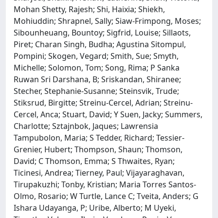
Mohan Shetty, Rajesh; Shi, Haixia; Shiekh,
Mohiuddin; Shrapnel, Sally; Siaw-Frimpong, Moses;
Sibounheuang, Bountoy; Sigfrid, Louise; Sillaots,
Piret; Charan Singh, Budha; Agustina Sitompul,
Pompini; Skogen, Vegard; Smith, Sue; Smyth,
Michelle; Solomon, Tom; Song, Rima; P Sanka
Ruwan Sri Darshana, B; Sriskandan, Shiranee;
Stecher, Stephanie-Susanne; Steinsvik, Trude;
Stiksrud, Birgitte; Streinu-Cercel, Adrian; Streinu-
Cercel, Anca; Stuart, David; Y Suen, Jacky; Summers,
Charlotte; Sztajnbok, Jaques; Lawrensia
Tampubolon, Maria; S Tedder, Richard; Tessier-
Grenier, Hubert; Thompson, Shaun; Thomson,
David; C Thomson, Emma; S Thwaites, Ryan;
Ticinesi, Andrea; Tierney, Paul; Vijayaraghavan,
Tirupakuzhi; Tonby, Kristian; Maria Torres Santos-
Olmo, Rosario; W Turtle, Lance C; Tveita, Anders; G
Ishara Udayanga, P; Uribe, Alberto; M Uyeki,