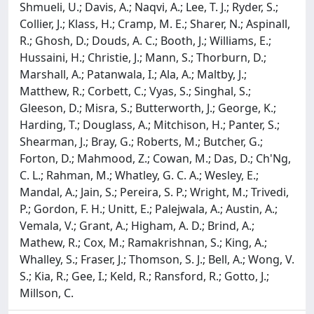
Shmueli, U.; Davis, A.; Naqvi, A.; Lee, T. J.; Ryder, S.;
Collier, J.; Klass, H.; Cramp, M. E.; Sharer, N.; Aspinall,
R.; Ghosh, D.; Douds, A. C.; Booth, J.; Williams, E.;
Hussaini, H.; Christie, J.; Mann, S.; Thorburn, D.;
Marshall, A.; Patanwala, I.; Ala, A.; Maltby, J.;
Matthew, R.; Corbett, C.; Vyas, S.; Singhal, S.;
Gleeson, D.; Misra, S.; Butterworth, J.; George, K.;
Harding, T.; Douglass, A.; Mitchison, H.; Panter, S.;
Shearman, J.; Bray, G.; Roberts, M.; Butcher, G.;
Forton, D.; Mahmood, Z.; Cowan, M.; Das, D.; Ch'Ng,
C. L.; Rahman, M.; Whatley, G. C. A.; Wesley, E.;
Mandal, A.; Jain, S.; Pereira, S. P.; Wright, M.; Trivedi,
P.; Gordon, F. H.; Unitt, E.; Palejwala, A.; Austin, A.;
Vemala, V.; Grant, A.; Higham, A. D.; Brind, A.;
Mathew, R.; Cox, M.; Ramakrishnan, S.; King, A.;
Whalley, S.; Fraser, J.; Thomson, S. J.; Bell, A.; Wong, V.
S.; Kia, R.; Gee, I.; Keld, R.; Ransford, R.; Gotto, J.;
Millson, C.