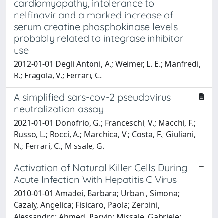
cardiomyopathy, intolerance to
nelfinavir and a marked increase of
serum creatine phosphokinase levels
probably related to integrase inhibitor
use
2012-01-01 Degli Antoni, A.; Weimer, L. E.; Manfredi,
R.; Fragola, V.; Ferrari, C.
A simplified sars-cov-2 pseudovirus
neutralization assay
2021-01-01 Donofrio, G.; Franceschi, V.; Macchi, F.;
Russo, L.; Rocci, A.; Marchica, V.; Costa, F.; Giuliani,
N.; Ferrari, C.; Missale, G.
Activation of Natural Killer Cells During
Acute Infection With Hepatitis C Virus
2010-01-01 Amadei, Barbara; Urbani, Simona;
Cazaly, Angelica; Fisicaro, Paola; Zerbini,
Alessandro; Ahmed, Parvin; Missale, Gabriele;