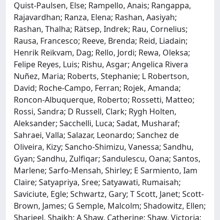
Quist-Paulsen, Else; Rampello, Anais; Rangappa,
Rajavardhan; Ranza, Elena; Rashan, Aasiyah;
Rashan, Thalha; Rätsep, Indrek; Rau, Cornelius;
Rausa, Francesco; Reeve, Brenda; Reid, Liadain;
Henrik Reikvam, Dag; Rello, Jordi; Rewa, Oleksa;
Felipe Reyes, Luis; Rishu, Asgar; Angelica Rivera
Nuñez, Maria; Roberts, Stephanie; L Robertson,
David; Roche-Campo, Ferran; Rojek, Amanda;
Roncon-Albuquerque, Roberto; Rossetti, Matteo;
Rossi, Sandra; D Russell, Clark; Rygh Holten,
Aleksander; Sacchelli, Luca; Sadat, Musharaf;
Sahraei, Valla; Salazar, Leonardo; Sanchez de
Oliveira, Kizy; Sancho-Shimizu, Vanessa; Sandhu,
Gyan; Sandhu, Zulfiqar; Sandulescu, Oana; Santos,
Marlene; Sarfo-Mensah, Shirley; E Sarmiento, Iam
Claire; Satyapriya, Sree; Satyawati, Rumaisah;
Saviciute, Egle; Schwartz, Gary; T Scott, Janet; Scott-
Brown, James; G Semple, Malcolm; Shadowitz, Ellen;
Sharjeel, Shaikh; A Shaw, Catherine; Shaw, Victoria;