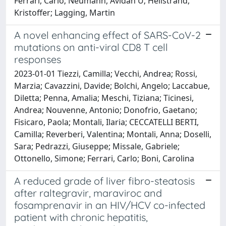
Ferrari, Carlo; Neumann, Avidan U; Hellstrand,
Kristoffer; Lagging, Martin
A novel enhancing effect of SARS-CoV-2
mutations on anti-viral CD8 T cell
responses
2023-01-01 Tiezzi, Camilla; Vecchi, Andrea; Rossi,
Marzia; Cavazzini, Davide; Bolchi, Angelo; Laccabue,
Diletta; Penna, Amalia; Meschi, Tiziana; Ticinesi,
Andrea; Nouvenne, Antonio; Donofrio, Gaetano;
Fisicaro, Paola; Montali, Ilaria; CECCATELLI BERTI,
Camilla; Reverberi, Valentina; Montali, Anna; Doselli,
Sara; Pedrazzi, Giuseppe; Missale, Gabriele;
Ottonello, Simone; Ferrari, Carlo; Boni, Carolina
A reduced grade of liver fibro-steatosis
after raltegravir, maraviroc and
fosamprenavir in an HIV/HCV co-infected
patient with chronic hepatitis,