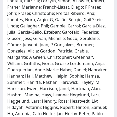
Fontela, Patricia; Forsyth, Simon; A Fowler, Robert;
Fraher, Marianne; Franch-Llasat, Diego; F Fraser,
John; Fraser, Christophe; Freitas Ribeiro, Ana;
Fuentes, Nora; Argin, G; Gaião, Sérgio; Gail Skeie,
Linda; Gallagher, Phil; Gamble, Carrol; Garcia-Diaz,
Julia; Garcia-Gallo, Esteban; Garofalo, Federica;
Gibson, Jess; Girvan, Michelle; Goco, Geraldine;
Gómez-Junyent, Joan; P Gonçalves, Bronner;
Gonzalez, Alicia; Gordon, Patricia; Grable,
Margarite; A Green, Christopher; Greenhalf,
William; Griffiths, Fiona; Grosse Lordemann, Anja;
Guerguerian, Anne-Marie; Haber, Daniel; Habraken,
Hannah; Hall, Matthew; Halpin, Sophie; Hamza,
Summer; Haniffa, Rashan; Hardwick, Hayley; M
Harrison, Ewen; Harrison, Janet; Hartman, Alan;
Hashmi, Madiha; Hays, Leanne; Hegelund, Lars;
Heggelund, Lars; Hendry, Ross; Hesstvedt, Liv;
Hidayah, Astarini; Higgins, Rupert; Hinton, Samuel;
Ho, Antonia; Cato Holter, Jan; Horby, Peter; Pablo