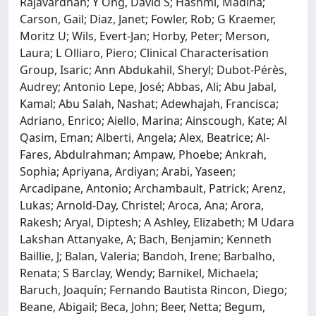
Rajavardhan; Y Ong, David S; Hashmi, Madiha;
Carson, Gail; Diaz, Janet; Fowler, Rob; G Kraemer,
Moritz U; Wils, Evert-Jan; Horby, Peter; Merson,
Laura; L Olliaro, Piero; Clinical Characterisation
Group, Isaric; Ann Abdukahil, Sheryl; Dubot-Pérès,
Audrey; Antonio Lepe, José; Abbas, Ali; Abu Jabal,
Kamal; Abu Salah, Nashat; Adewhajah, Francisca;
Adriano, Enrico; Aiello, Marina; Ainscough, Kate; Al
Qasim, Eman; Alberti, Angela; Alex, Beatrice; Al-
Fares, Abdulrahman; Ampaw, Phoebe; Ankrah,
Sophia; Apriyana, Ardiyan; Arabi, Yaseen;
Arcadipane, Antonio; Archambault, Patrick; Arenz,
Lukas; Arnold-Day, Christel; Aroca, Ana; Arora,
Rakesh; Aryal, Diptesh; A Ashley, Elizabeth; M Udara
Lakshan Attanyake, A; Bach, Benjamin; Kenneth
Baillie, J; Balan, Valeria; Bandoh, Irene; Barbalho,
Renata; S Barclay, Wendy; Barnikel, Michaela;
Baruch, Joaquín; Fernando Bautista Rincon, Diego;
Beane, Abigail; Beca, John; Beer, Netta; Begum,