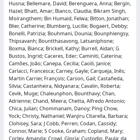
Husna; Bellemare, David; Berenguera, Anna; Bergin,
Hazel; Bhatt, Amar; Bianco, Claudia; Bikram Singh,
Moirangthem; Bin Humaid, Felwa; Bitton, Jonathan;
Blier, Catherine; Blumberg, Lucille; Bogaert, Debby;
Bonelli, Patrizia; Bouhmani, Dounia; Bounphiengsy,
Thipsavanh; Bountthasavong, Latsaniphone;
Boxma, Bianca; Brickell, Kathy; Burrell, Aidan; G
Bustos, Ingrid; Caceres, Eder; Caminiti, Caterina;
Camões, João; Canepa, Cecilia; Caoili, Janice;
Carlacci, Francesca; Carney, Gayle; Carqueja, Inês;
Martin Carrier, François; Carson, Gail; Castañeda,
Silvia; Castanheira, Nidyanara; Cavalin, Roberta;
Cevik, Muge; Chaleunphon, Bounthavy; Chan,
Adrienne; Chand, Meera; Chetta, Alfredo Antonio;
Chica, Julian; Chommanam, Danoy; Ping Chow,
Yock; Christy, Nathaniel; Wanjiru Citarella, Barbara;
Clohisey, Sara; J Cobb, Perren; Codan, Cassidy;
Connor, Marie; S Cooke, Graham; Copland, Mary;
Corley, Amanda; Crowl, Gloria; Custodio, Paula; da