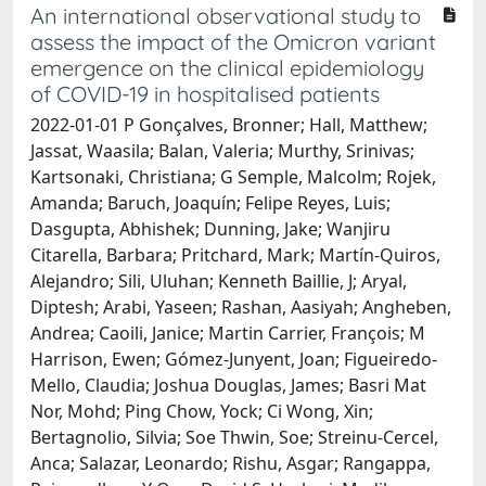
An international observational study to
assess the impact of the Omicron variant
emergence on the clinical epidemiology
of COVID-19 in hospitalised patients
2022-01-01 P Gonçalves, Bronner; Hall, Matthew;
Jassat, Waasila; Balan, Valeria; Murthy, Srinivas;
Kartsonaki, Christiana; G Semple, Malcolm; Rojek,
Amanda; Baruch, Joaquín; Felipe Reyes, Luis;
Dasgupta, Abhishek; Dunning, Jake; Wanjiru
Citarella, Barbara; Pritchard, Mark; Martín-Quiros,
Alejandro; Sili, Uluhan; Kenneth Baillie, J; Aryal,
Diptesh; Arabi, Yaseen; Rashan, Aasiyah; Angheben,
Andrea; Caoili, Janice; Martin Carrier, François; M
Harrison, Ewen; Gómez-Junyent, Joan; Figueiredo-
Mello, Claudia; Joshua Douglas, James; Basri Mat
Nor, Mohd; Ping Chow, Yock; Ci Wong, Xin;
Bertagnolio, Silvia; Soe Thwin, Soe; Streinu-Cercel,
Anca; Salazar, Leonardo; Rishu, Asgar; Rangappa,