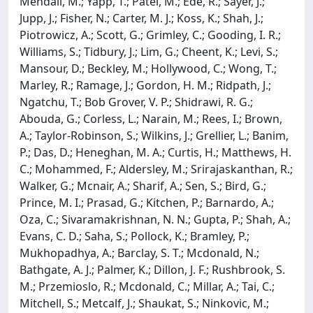
Mendall, M.; Yapp, T.; Patel, M.; Ede, R.; Sayer, J.;
Jupp, J.; Fisher, N.; Carter, M. J.; Koss, K.; Shah, J.;
Piotrowicz, A.; Scott, G.; Grimley, C.; Gooding, I. R.;
Williams, S.; Tidbury, J.; Lim, G.; Cheent, K.; Levi, S.;
Mansour, D.; Beckley, M.; Hollywood, C.; Wong, T.;
Marley, R.; Ramage, J.; Gordon, H. M.; Ridpath, J.;
Ngatchu, T.; Bob Grover, V. P.; Shidrawi, R. G.;
Abouda, G.; Corless, L.; Narain, M.; Rees, I.; Brown,
A.; Taylor-Robinson, S.; Wilkins, J.; Grellier, L.; Banim,
P.; Das, D.; Heneghan, M. A.; Curtis, H.; Matthews, H.
C.; Mohammed, F.; Aldersley, M.; Srirajaskanthan, R.;
Walker, G.; Mcnair, A.; Sharif, A.; Sen, S.; Bird, G.;
Prince, M. I.; Prasad, G.; Kitchen, P.; Barnardo, A.;
Oza, C.; Sivaramakrishnan, N. N.; Gupta, P.; Shah, A.;
Evans, C. D.; Saha, S.; Pollock, K.; Bramley, P.;
Mukhopadhya, A.; Barclay, S. T.; Mcdonald, N.;
Bathgate, A. J.; Palmer, K.; Dillon, J. F.; Rushbrook, S.
M.; Przemioslo, R.; Mcdonald, C.; Millar, A.; Tai, C.;
Mitchell, S.; Metcalf, J.; Shaukat, S.; Ninkovic, M.;