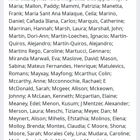
Maria; Mallon, Paddy; Mammi, Patrizia; Manetta,
Frank; Maria Sant Ana Malaque, Ceila; Marino,
Daniel; Cañada Illana, Carlos; Marquis, Catherine;
Marrinan, Hannah; Marsh, Laura; Marshall, John;
Martin, Dori-Ann; Martin-Loeches, Ignacio; Martin-
Quiros, Alejandro; Martín-Quiros, Alejandro;
Martins Rego, Caroline; Martucci, Gennaro;
Miranda Marwali, Eva; Maslove, David; Mason,
Sabina; Mateus Fernandes, Henrique; Matulevics,
Romans; Mayxay, Mayfong; Mcarthur, Colin;
Mccarthy, Anne; Mcconnochie, Rachael; E
McDonald, Sarah; Mcgeer, Allison; Mckeown,
Johnny; A McLean, Kenneth; Mcpartlan, Elaine;
Meaney, Edel; Menon, Kusum; J Mentzer, Alexander;
Merson, Laura; Meschi, Tiziana; Meyer, Dan; M
Meynert, Alison; Mihelis, Efstathia; Molinos, Elena;
Molloy, Brenda; Montes, Claudia; C Moore, Shona;
Moore, Sarah; Morales Cely, Lina; Mudara, Caroline;