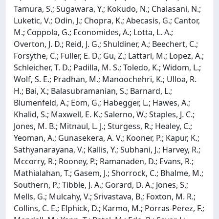
Tamura, S.; Sugawara, Y.; Kokudo, N.; Chalasani, N.;
Luketic, V.; Odin, J.; Chopra, K.; Abecasis, G.; Cantor,
M.; Coppola, G.; Economides, A.; Lotta, L. A.;
Overton, J. D.; Reid, J. G.; Shuldiner, A.; Beechert, C.;
Forsythe, C.; Fuller, E. D.; Gu, Z.; Lattari, M.; Lopez, A.;
Schleicher, T. D.; Padilla, M. S.; Toledo, K.; Widom, L.;
Wolf, S. E.; Pradhan, M.; Manoochehri, K.; Ulloa, R.
H.; Bai, X.; Balasubramanian, S.; Barnard, L.;
Blumenfeld, A.; Eom, G.; Habegger, L.; Hawes, A.;
Khalid, S.; Maxwell, E. K.; Salerno, W.; Staples, J. C.;
Jones, M. B.; Mitnaul, L. J.; Sturgess, R.; Healey, C.;
Yeoman, A.; Gunasekera, A. V.; Kooner, P.; Kapur, K.;
Sathyanarayana, V.; Kallis, Y.; Subhani, J.; Harvey, R.;
Mccorry, R.; Rooney, P.; Ramanaden, D.; Evans, R.;
Mathialahan, T.; Gasem, J.; Shorrock, C.; Bhalme, M.;
Southern, P.; Tibble, J. A.; Gorard, D. A.; Jones, S.;
Mells, G.; Mulcahy, V.; Srivastava, B.; Foxton, M. R.;
Collins, C. E.; Elphick, D.; Karmo, M.; Porras-Perez, F.;