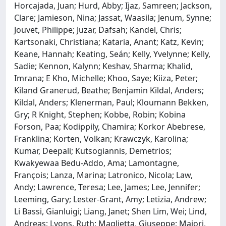
Horcajada, Juan; Hurd, Abby; Ijaz, Samreen; Jackson,
Clare; Jamieson, Nina; Jassat, Waasila; Jenum, Synne;
Jouvet, Philippe; Juzar, Dafsah; Kandel, Chris;
Kartsonaki, Christiana; Kataria, Anant; Katz, Kevin;
Keane, Hannah; Keating, Seán; Kelly, Yvelynne; Kelly,
Sadie; Kennon, Kalynn; Keshav, Sharma; Khalid,
Imrana; E Kho, Michelle; Khoo, Saye; Kiiza, Peter;
Kiland Granerud, Beathe; Benjamin Kildal, Anders;
Kildal, Anders; Klenerman, Paul; Kloumann Bekken,
Gry; R Knight, Stephen; Kobbe, Robin; Kobina
Forson, Paa; Kodippily, Chamira; Korkor Abebrese,
Franklina; Korten, Volkan; Krawczyk, Karolina;
Kumar, Deepali; Kutsogiannis, Demetrios;
Kwakyewaa Bedu-Addo, Ama; Lamontagne,
François; Lanza, Marina; Latronico, Nicola; Law,
Andy; Lawrence, Teresa; Lee, James; Lee, Jennifer;
Leeming, Gary; Lester-Grant, Amy; Letizia, Andrew;
Li Bassi, Gianluigi; Liang, Janet; Shen Lim, Wei; Lind,
Andreas; Lyons, Ruth; Maglietta, Giuseppe; Majori,