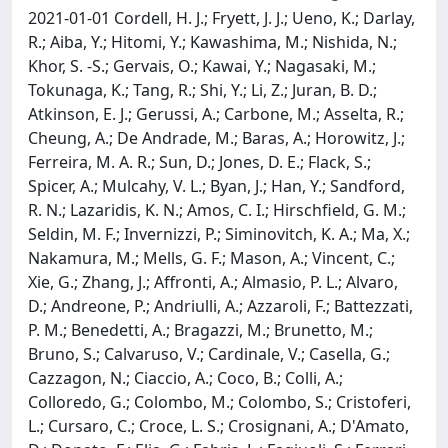
2021-01-01 Cordell, H. J.; Fryett, J. J.; Ueno, K.; Darlay,
R.; Aiba, Y.; Hitomi, Y.; Kawashima, M.; Nishida, N.;
Khor, S. -S.; Gervais, O.; Kawai, Y.; Nagasaki, M.;
Tokunaga, K.; Tang, R.; Shi, Y.; Li, Z.; Juran, B. D.;
Atkinson, E. J.; Gerussi, A.; Carbone, M.; Asselta, R.;
Cheung, A.; De Andrade, M.; Baras, A.; Horowitz, J.;
Ferreira, M. A. R.; Sun, D.; Jones, D. E.; Flack, S.;
Spicer, A.; Mulcahy, V. L.; Byan, J.; Han, Y.; Sandford,
R. N.; Lazaridis, K. N.; Amos, C. I.; Hirschfield, G. M.;
Seldin, M. F.; Invernizzi, P.; Siminovitch, K. A.; Ma, X.;
Nakamura, M.; Mells, G. F.; Mason, A.; Vincent, C.;
Xie, G.; Zhang, J.; Affronti, A.; Almasio, P. L.; Alvaro,
D.; Andreone, P.; Andriulli, A.; Azzaroli, F.; Battezzati,
P. M.; Benedetti, A.; Bragazzi, M.; Brunetto, M.;
Bruno, S.; Calvaruso, V.; Cardinale, V.; Casella, G.;
Cazzagon, N.; Ciaccio, A.; Coco, B.; Colli, A.;
Colloredo, G.; Colombo, M.; Colombo, S.; Cristoferi,
L.; Cursaro, C.; Croce, L. S.; Crosignani, A.; D'Amato,