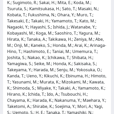
K.; Sugimoto, R.; Sakai, H.; Mita, E.; Koda, M.;
Tsuruta, S.; Kamitsukasa, H.; Sato, T.; Masaki, N.;
Kobata, T.; Fukushima, N.; Ohara, Y.; Muro, T.;
Takesaki, E.; Takaki, H.; Yamamoto, T.; Kato, M.;
Nagaoki, Y.; Hayashi, S.; Ishida, J.; Watanabe, Y.;
Kobayashi, M.; Koga, M.; Saoshiro, T.; Yagura, M.;
Hirata, K.; Tanaka, A.; Takikawa, H.; Zeniya, M.; Abe,
M.; Onji, M.; Kaneko, S.; Honda, M.; Arai, K.; Arinaga-
Hino, T.; Hashimoto, E.; Taniai, M.; Umemura, T.;
Joshita, S.; Nakao, K.; Ichikawa, T.; Shibata, H.;
Yamagiwa, S.; Seike, M.; Honda, K.; Sakisaka, S.;
Takeyama, Y.; Harada, M.; Senju, M.; Yokosuka, O.;
Kanda, T.; Ueno, Y.; Kikuchi, K.; Ebinuma, H.; Himoto,
T.; Yasunami, M.; Murata, K.; Mizokami, M.; Kawata,
K.; Shimoda, S.; Miyake, Y.; Takaki, A.; Yamamoto, K.;
Hirano, K.; Ichida, T.; Ido, A.; Tsubouchi, H.;
Chayama, K.; Harada, K.; Nakanuma, Y.; Maehara, Y.;
Taketomi, A.; Shirabe, K.; Soejima, Y.; Mori, A.; Yagi,
S.; Uemoto, S.; H, E.; Tanaka, T.; Yamashiki, N.;