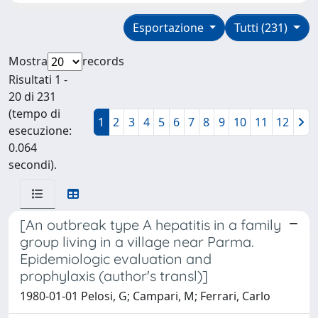
Esportazione
Tutti (231)
Mostra
records
Risultati 1 -
20 di 231
(tempo di
1
2
3
4
5
6
7
8
9
10
11
12
esecuzione:
0.064
secondi).
[An outbreak type A hepatitis in a family
group living in a village near Parma.
Epidemiologic evaluation and
prophylaxis (author's transl)]
1980-01-01 Pelosi, G; Campari, M; Ferrari, Carlo