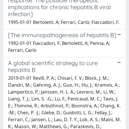
response. The possible therapeutic
implications for chronic hepatitis B viral
infection]
1995-01-01 Bertoletti, A; Ferrari, Carlo; Fiaccadori, F.
[The immunopathogenesis of hepatitis B]
1992-01-01 Fiaccadori, F; Bertoletti, A; Penna, A;
Ferrari, Carlo
A global scientific strategy to cure
hepatitis B
2019-01-01 Revill, P. A.; Chisari, F. V.; Block, J. M.;
Dandri, M.; Gehring, A. J.; Guo, H.; Hu, J.; Kramvis, A.;
Lampertico, P.; Janssen, H. L. A.; Levrero, M.; Li, W.;
Liang, T. J.; Lim, S. -G.; Lu, F.; Penicaud, M. C.; Tavis, J.
E.; Thimme, R.; Arbuthnot, P.; Boonstra, A.; Chang, K.
-M.; Chen, P. -J.; Glebe, D.; Guidotti, L. G.; Fellay, J.;
Ferrari, C.; Jansen, L.; Lau, D. T. Y.; Lok, A. S.; Maini, M.
K.; Mason, W.; Matthews, G.; Paraskevis, D.;