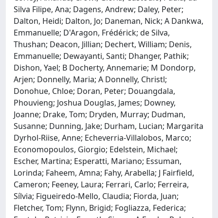
Silva Filipe, Ana; Dagens, Andrew; Daley, Peter;
Dalton, Heidi; Dalton, Jo; Daneman, Nick; A Dankwa,
Emmanuelle; D'Aragon, Frédérick; de Silva,
Thushan; Deacon, Jillian; Dechert, William; Denis,
Emmanuelle; Dewayanti, Santi; Dhanger, Pathik;
Dishon, Yael; B Docherty, Annemarie; M Dondorp,
Arjen; Donnelly, Maria; A Donnelly, Christl;
Donohue, Chloe; Doran, Peter; Douangdala,
Phouvieng; Joshua Douglas, James; Downey,
Joanne; Drake, Tom; Dryden, Murray; Dudman,
Susanne; Dunning, Jake; Durham, Lucian; Margarita
Dyrhol-Riise, Anne; Echeverria-Villalobos, Marco;
Economopoulos, Giorgio; Edelstein, Michael;
Escher, Martina; Esperatti, Mariano; Essuman,
Lorinda; Faheem, Amna; Fahy, Arabella; J Fairfield,
Cameron; Feeney, Laura; Ferrari, Carlo; Ferreira,
Sílvia; Figueiredo-Mello, Claudia; Fiorda, Juan;
Fletcher, Tom; Flynn, Brigid; Fogliazza, Federica;