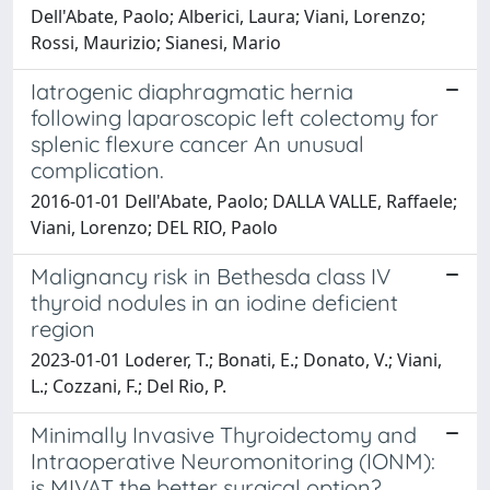
Dell'Abate, Paolo; Alberici, Laura; Viani, Lorenzo;
Rossi, Maurizio; Sianesi, Mario
Iatrogenic diaphragmatic hernia
following laparoscopic left colectomy for
splenic flexure cancer An unusual
complication.
2016-01-01 Dell'Abate, Paolo; DALLA VALLE, Raffaele;
Viani, Lorenzo; DEL RIO, Paolo
Malignancy risk in Bethesda class IV
thyroid nodules in an iodine deficient
region
2023-01-01 Loderer, T.; Bonati, E.; Donato, V.; Viani,
L.; Cozzani, F.; Del Rio, P.
Minimally Invasive Thyroidectomy and
Intraoperative Neuromonitoring (IONM):
is MIVAT the better surgical option?