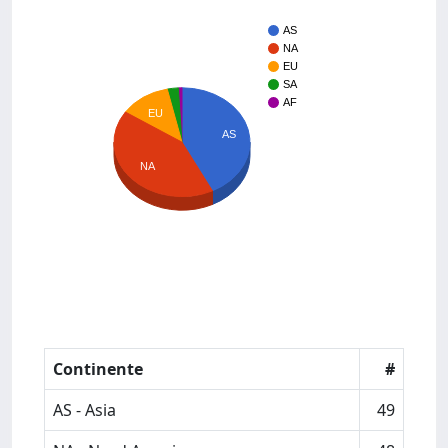
AS
NA
EU
SA
AF
EU
AS
NA
Continente
#
AS - Asia
49