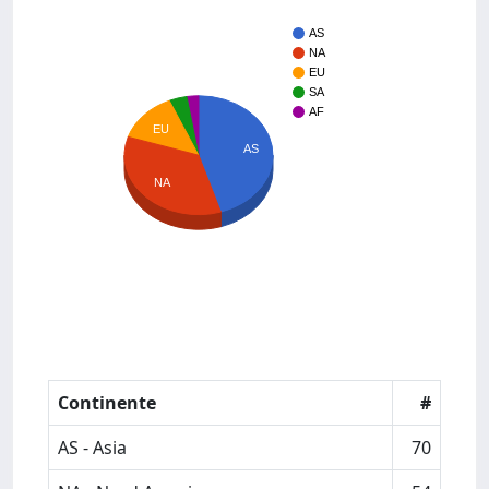
AS
NA
EU
SA
AF
EU
AS
NA
Continente
#
AS - Asia
70