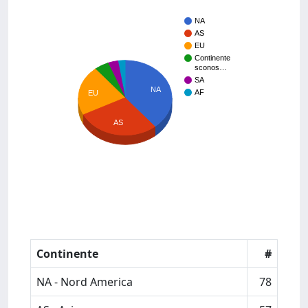
NA
AS
EU
Continente
sconos…
SA
NA
AF
EU
AS
Continente
#
NA - Nord America
78