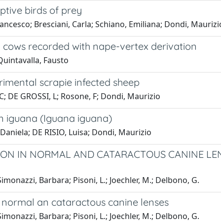
ptive birds of prey
rancesco; Bresciani, Carla; Schiano, Emiliana; Dondi, Maurizi
y cows recorded with nape-vertex derivation
 Quintavalla, Fausto
rimental scrapie infected sheep
, C; DE GROSSI, L; Rosone, F; Dondi, Maurizio
n iguana (Iguana iguana)
 Daniela; DE RISIO, Luisa; Dondi, Maurizio
ON IN NORMAL AND CATARACTOUS CANINE LENS
Simonazzi, Barbara; Pisoni, L.; Joechler, M.; Delbono, G.
 normal an cataractous canine lenses
Simonazzi, Barbara; Pisoni, L.; Joechler, M.; Delbono, G.