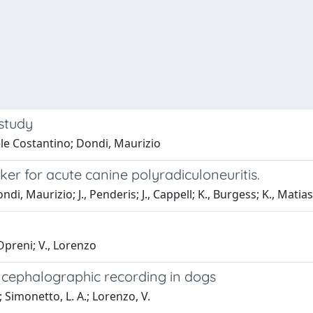
 study
ele Costantino; Dondi, Maurizio
er for acute canine polyradiculoneuritis.
i, Maurizio; J., Penderis; J., Cappell; K., Burgess; K., Matiase
Opreni; V., Lorenzo
encephalographic recording in dogs
 Simonetto, L. A.; Lorenzo, V.