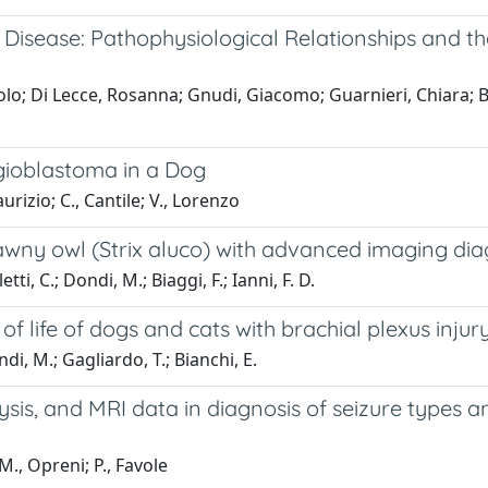
 Disease: Pathophysiological Relationships and 
olo; Di Lecce, Rosanna; Gnudi, Giacomo; Guarnieri, Chiara; Bu
gioblastoma in a Dog
rizio; C., Cantile; V., Lorenzo
tawny owl (Strix aluco) with advanced imaging di
i, C.; Dondi, M.; Biaggi, F.; Ianni, F. D.
 of life of dogs and cats with brachial plexus injur
di, M.; Gagliardo, T.; Bianchi, E.
lysis, and MRI data in diagnosis of seizure types an
., Opreni; P., Favole