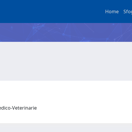
Home
Sfo
edico-Veterinarie