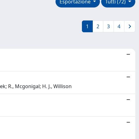
Esportazione
Tutti (72)
1
2
3
4
k; R., Mcgonigal; H. J., Willison