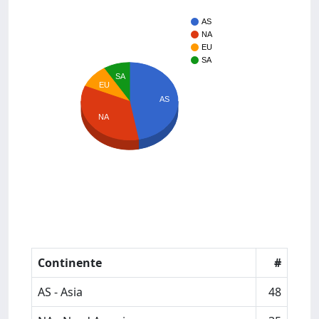
AS
NA
EU
SA
SA
EU
AS
NA
Continente
#
AS - Asia
48