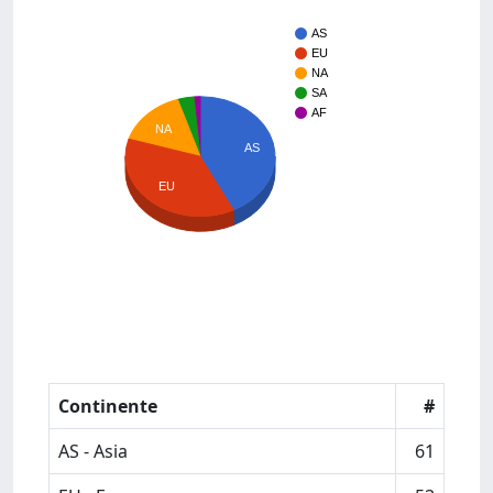
AS
EU
NA
SA
AF
NA
AS
EU
Continente
#
AS - Asia
61