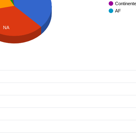
Continent
AF
NA