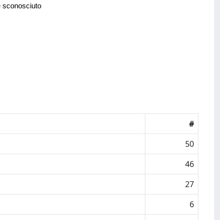
e sconosciuto
#
50
46
27
6