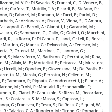
izzone, M. V. R.; Di Saverio, S.; Franchi, C.; Di Venere, B.;
, V.; Carfora, T.; Muttillo, I. A.; Picardi, B.; Stefano, R.;
ono, D.; Fabozzi, M.; Romano, M.; Facci, E.; Parini, D.;
.; Barberis, A.; Azzinnaro, A.; Fiscon, V.; Vigna, S.; D'Ambra,
Castagnoli, G.; Bartoli, A.; Gianotti, L.; Garancini, M.;
avallaro, G.; Sammarco, G.; Gallo, G.; Goletti, O.; Macchini,
, R.; La Rocca, F.; Di Capua, F.; Lanci, C.; Leli, R.; Borasi,
i, D.; Martino, G.; Manca, G.; Delvecchio, A.; Tedesco, M.;
tta, P.; Ortenzi, M.; Martines, G.; Lantone, G.;
hi, S.; Mazzaferro, V.; Battiston, C.; Perrotta, M.; Ripa,
no, M.; Allaix, M. E.; Motterlini, E.; Petracca, M.; Muratore,
A.; Uccelli, M.; Opocher, E.; Giovenzana, M.; De Paolis, P.;
 Perrotta, M.; Merola, G.; Perrotta, N.; Celiento, M.;
a, P.; Tammaro, P.; Pignata, G.; Andreuccetti, J.; Pilone, V.;
; Barone, M.; Troisi, R.; Montalti, R.; Scognamillo, F.;
 Tumolo, R.; Cianci, P.; Capuzzolo, S.; Rizzo, M.; Recordare,
ri, S.; Costarella, S. M.; Massa, S.; Capasso, L.;
ganga, G.; Fransvea, P.; Testa, S.; De Rosa, C.; Siquini, W.;
dice, R.; Talarico, C. A.; Ruggiero, M.; Tirone, G.; Romario, U.