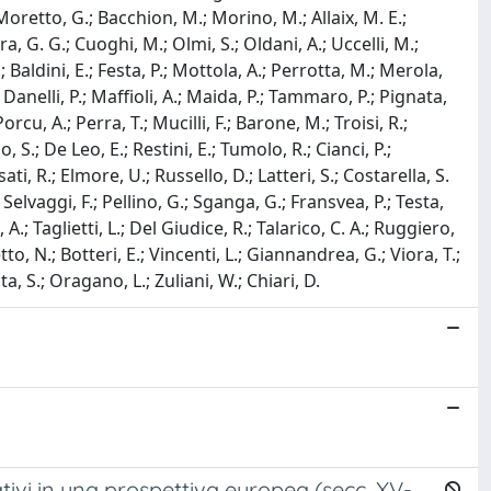
; Moretto, G.; Bacchion, M.; Morino, M.; Allaix, M. E.;
a, G. G.; Cuoghi, M.; Olmi, S.; Oldani, A.; Uccelli, M.;
; Baldini, E.; Festa, P.; Mottola, A.; Perrotta, M.; Merola,
; Danelli, P.; Maffioli, A.; Maida, P.; Tammaro, P.; Pignata,
Porcu, A.; Perra, T.; Mucilli, F.; Barone, M.; Troisi, R.;
 S.; De Leo, E.; Restini, E.; Tumolo, R.; Cianci, P.;
i, R.; Elmore, U.; Russello, D.; Latteri, S.; Costarella, S.
 Selvaggi, F.; Pellino, G.; Sganga, G.; Fransvea, P.; Testa,
, A.; Taglietti, L.; Del Giudice, R.; Talarico, C. A.; Ruggiero,
tto, N.; Botteri, E.; Vincenti, L.; Giannandrea, G.; Viora, T.;
ta, S.; Oragano, L.; Zuliani, W.; Chiari, D.
tivi in una prospettiva europea (secc. XV-