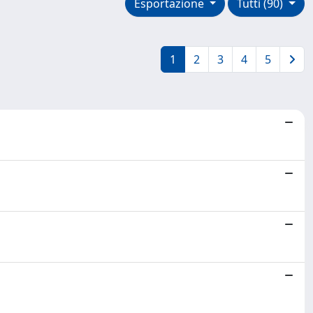
Esportazione
Tutti (90)
1
2
3
4
5