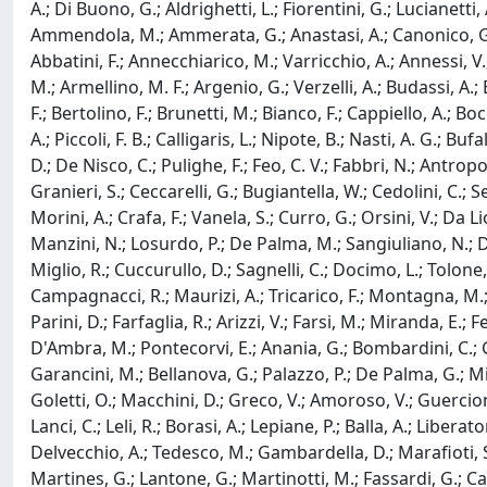
A.; Di Buono, G.; Aldrighetti, L.; Fiorentini, G.; Lucianetti, 
Ammendola, M.; Ammerata, G.; Anastasi, A.; Canonico, G.; Ga
Abbatini, F.; Annecchiarico, M.; Varricchio, A.; Annessi, V.;
M.; Armellino, M. F.; Argenio, G.; Verzelli, A.; Budassi, A.; B
F.; Bertolino, F.; Brunetti, M.; Bianco, F.; Cappiello, A.; Boc
A.; Piccoli, F. B.; Calligaris, L.; Nipote, B.; Nasti, A. G.; 
D.; De Nisco, C.; Pulighe, F.; Feo, C. V.; Fabbri, N.; Antropo
Granieri, S.; Ceccarelli, G.; Bugiantella, W.; Cedolini, C.; Se
Morini, A.; Crafa, F.; Vanela, S.; Curro, G.; Orsini, V.; Da L
Manzini, N.; Losurdo, P.; De Palma, M.; Sangiuliano, N.; Degi
Miglio, R.; Cuccurullo, D.; Sagnelli, C.; Docimo, L.; Tolone, S
Campagnacci, R.; Maurizi, A.; Tricarico, F.; Montagna, M.; A
Parini, D.; Farfaglia, R.; Arizzi, V.; Farsi, M.; Miranda, E.; Fe
D'Ambra, M.; Pontecorvi, E.; Anania, G.; Bombardini, C.; Gali
Garancini, M.; Bellanova, G.; Palazzo, P.; De Palma, G.; Mil
Goletti, O.; Macchini, D.; Greco, V.; Amoroso, V.; Guercioni,
Lanci, C.; Leli, R.; Borasi, A.; Lepiane, P.; Balla, A.; Libera
Delvecchio, A.; Tedesco, M.; Gambardella, D.; Marafioti, S.
Martines, G.; Lantone, G.; Martinotti, M.; Fassardi, G.; Ca