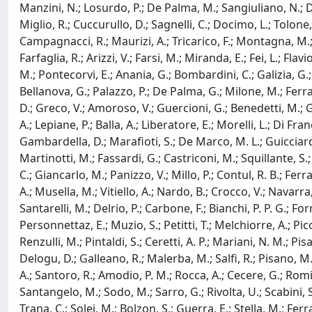
Manzini, N.; Losurdo, P.; De Palma, M.; Sangiuliano, N.; Degi
Miglio, R.; Cuccurullo, D.; Sagnelli, C.; Docimo, L.; Tolone, S
Campagnacci, R.; Maurizi, A.; Tricarico, F.; Montagna, M.; A
Farfaglia, R.; Arizzi, V.; Farsi, M.; Miranda, E.; Fei, L.; Flav
M.; Pontecorvi, E.; Anania, G.; Bombardini, C.; Galizia, G.; 
Bellanova, G.; Palazzo, P.; De Palma, G.; Milone, M.; Ferrar
D.; Greco, V.; Amoroso, V.; Guercioni, G.; Benedetti, M.; Guzz
A.; Lepiane, P.; Balla, A.; Liberatore, E.; Morelli, L.; Di Fr
Gambardella, D.; Marafioti, S.; De Marco, M. L.; Guicciardi
Martinotti, M.; Fassardi, G.; Castriconi, M.; Squillante, S.
C.; Giancarlo, M.; Panizzo, V.; Millo, P.; Contul, R. B.; Fer
A.; Musella, M.; Vitiello, A.; Nardo, B.; Crocco, V.; Navarra
Santarelli, M.; Delrio, P.; Carbone, F.; Bianchi, P. P. G.; F
Personnettaz, E.; Muzio, S.; Petitti, T.; Melchiorre, A.; Picco
Renzulli, M.; Pintaldi, S.; Ceretti, A. P.; Mariani, N. M.; Pisa
Delogu, D.; Galleano, R.; Malerba, M.; Salfi, R.; Pisano, M.;
A.; Santoro, R.; Amodio, P. M.; Rocca, A.; Cecere, G.; Romito,
Santangelo, M.; Sodo, M.; Sarro, G.; Rivolta, U.; Scabini, S.;
Trana, C.; Solej, M.; Bolzon, S.; Guerra, E.; Stella, M.; Ferra