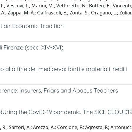
o, F.; Vescovi, L.; Marini, M.; Vettoretto, N.; Botteri, E.; Vince
, A.; Zappa, M. A.; Galfrascoli, E.; Zonta, S.; Oragano, L.; Zulian
stian Economic Tradition
di Firenze (secc. XIV-XVI)
alla fine del medioevo: fonti e materiali inediti
rence: Insurers, Friars and Abacus Teachers
dUring the CoviD-19 pandemic. The SICE CLOUD19 S
, R.; Sartori, A.; Arezzo, A.; Corcione, F.; Agresta, F.; Antonu