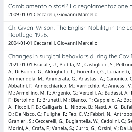
Cambiamento o stasi? La regolamentazione di 
2009-01-01 Ceccarelli, Giovanni Marcello
Ch. Given-Wilson, The English Nobility in the
Routlege, 1996.
2004-01-01 Ceccarelli, Giovanni Marcello
Changes in surgical behaviors during the Co
2021-01-01 Bracale, U.; Podda, M.; Castiglioni, S.; Peltrini
A.; Di Buono, G.; Aldrighetti, L.; Fiorentini, G.; Lucianetti, 
Ammendola, M.; Ammerata, G.; Anastasi, A.; Canonico, G.; Ga
Abbatini, F.; Annecchiarico, M.; Varricchio, A.; Annessi, V.;
M.; Armellino, M. F.; Argenio, G.; Verzelli, A.; Budassi, A.; B
F.; Bertolino, F.; Brunetti, M.; Bianco, F.; Cappiello, A.; Boc
A.; Piccoli, F. B.; Calligaris, L.; Nipote, B.; Nasti, A. G.; 
D.; De Nisco, C.; Pulighe, F.; Feo, C. V.; Fabbri, N.; Antropo
Granieri, S.; Ceccarelli, G.; Bugiantella, W.; Cedolini, C.; Se
Morini, A.; Crafa, F.; Vanela, S.; Curro, G.; Orsini, V.; Da L