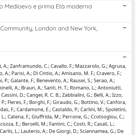
rdo Medioevo e prima Età moderna
cal Community, London and New York,
cci, A.; Zanframundo, C.; Cavallo, F.; Mazzarolo, G.; Agrusa,
o, A.; Parisi, A.; Di Cintio, A.; Amisano, M. F.; Cravero, F.;
P.; Galante, F.; Benevento, A.; Rausei, S.; Serao, A.;
inelli, A.; Braun, A.; Santi, H. T.; Romano, L.; Antoniutti,
assini, D.; Canger, R. C. B.; Zabbialini, G.; Belli, A.; Izzo,
, P.; Fleres, F.; Borghi, F.; Giraudo, G.; Bottino, V.; Canfora,
Medas, F.; Cardamone, E.; Castaldo, P.; Carlini, M.; Spoletini,
i, L.; Catena, F.; Giuffrida, M.; Perrone, G.; Ccotsoglou, C.;
zza, E.; Berselli, M.; Fantini, C.; Costi, R.; Casali, L.;
De Carlis, L.; Lauterio, A.; De Giorgi, D.; Sciannamea, G.; De