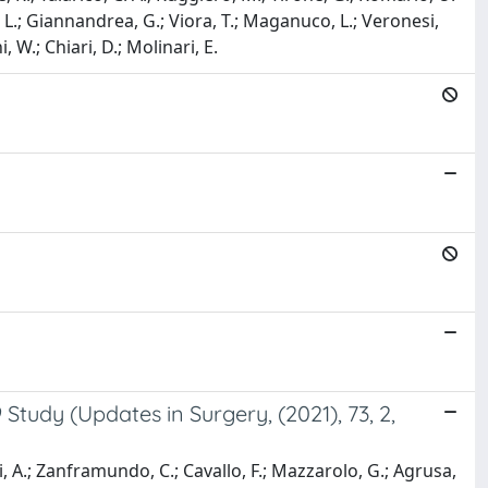
nti, L.; Giannandrea, G.; Viora, T.; Maganuco, L.; Veronesi,
i, W.; Chiari, D.; Molinari, E.
tudy (Updates in Surgery, (2021), 73, 2,
cci, A.; Zanframundo, C.; Cavallo, F.; Mazzarolo, G.; Agrusa,