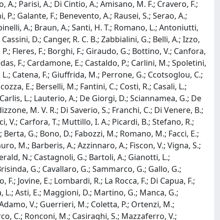
o, A.; Parisi, A.; Di Cintio, A.; Amisano, M. F.; Cravero, F.;
P.; Galante, F.; Benevento, A.; Rausei, S.; Serao, A.;
inelli, A.; Braun, A.; Santi, H. T.; Romano, L.; Antoniutti,
assini, D.; Canger, R. C. B.; Zabbialini, G.; Belli, A.; Izzo,
, P.; Fleres, F.; Borghi, F.; Giraudo, G.; Bottino, V.; Canfora,
Medas, F.; Cardamone, E.; Castaldo, P.; Carlini, M.; Spoletini,
i, L.; Catena, F.; Giuffrida, M.; Perrone, G.; Ccotsoglou, C.;
zza, E.; Berselli, M.; Fantini, C.; Costi, R.; Casali, L.;
De Carlis, L.; Lauterio, A.; De Giorgi, D.; Sciannamea, G.; De
izzone, M. V. R.; Di Saverio, S.; Franchi, C.; Di Venere, B.;
, V.; Carfora, T.; Muttillo, I. A.; Picardi, B.; Stefano, R.;
; Berta, G.; Bono, D.; Fabozzi, M.; Romano, M.; Facci, E.;
Filauro, M.; Barberis, A.; Azzinnaro, A.; Fiscon, V.; Vigna, S.;
ald, N.; Castagnoli, G.; Bartoli, A.; Gianotti, L.;
 Brisinda, G.; Cavallaro, G.; Sammarco, G.; Gallo, G.;
 F.; Jovine, E.; Lombardi, R.; La Rocca, F.; Di Capua, F.;
ina, L.; Asti, E.; Maggioni, D.; Martino, G.; Manca, G.;
damo, V.; Guerrieri, M.; Coletta, P.; Ortenzi, M.;
rco, C.; Ronconi, M.; Casiraghi, S.; Mazzaferro, V.;