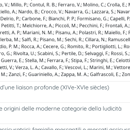
 V.; Millo, P.; Contul, R. B.; Ferraro, V.; Molino, C.; Crolla, E.
ello, A.; Nardo, B.; Crocco, V.; Navarra, G.; Lazzara, S.; Navarr
elrio, P.; Carbone, F.; Bianchi, P. P.; Formisano, G.; Capelli, P.
etitti, T.; Melchiorre, A.; Piccoli, M.; Pecchini, F.; Frontali, A.
retti, A. P.; Mariani, N. M.; Pisanu, A.; Polastri, R.; Maiello, F.; 
ba, M.; Salfi, R.; Pisano, M.; Sechi, R.; Cillara, N.; Ramuscello,
 P. M.; Rocca, A.; Cecere, G.; Romito, R.; Portigliotti, L.; Rosat
.; Rivolta, U.; Scabini, S.; Pertile, D.; Selvaggi, F.; Rossi, S.;
Guerra, E.; Stella, M.; Ferrara, F.; Stipa, F.; Stringhi, E.; Celotti
ti, V.; Verza, L. A.; Cavallo, F.; Vescovi, L.; Marini, M.; Vettore
M.; Zanzi, F.; Guariniello, A.; Zappa, M. A.; Galfrascoli, E.; Zon
 d’une liaison profonde (XIVe-XVIe siècles)
e origini delle moderne categorie della ludicità
curatrici: famiglie mercantili e mercati assicura