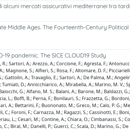
alcuni mercati assicurativi mediterranei tra ta
 Late Middle Ages. The Fourteenth-Century Politi
viD-19 pandemic. The SICE CLOUD19 Study
, R.; Sartori, A.; Arezzo, A.; Corcione, F.; Agresta, F.; Antonu
A.; Magnone, S.; Alfieri, S.; Rosa, F.; Altomare, D. F.; Picciariell
ttolin, A.; Travaglio, E.; Sartori, A.; De Palma, M.; Angelini, 
 Tumiati, D.; Annicchiarico, A.; Mirabella, A.; Marino, M. V.; Sp
aiocchi, G.; Alfano, M. S.; Balani, A.; Barone, M.; Baldazzi, G.; C
cia, L.; Boffi, B.; Perna, F.; Bonilauri, S.; Frazzetta, G.; Bordoni
Bufalari, A.; Bettarini, F.; Buononato, M.; Greco, M.; Calo, P. G.; 
li, C.; Foroni, F.; Carnazza, M.; Ragazzi, S.; Cassinotti, E.; Bon
riau, L.; Cesari, M.; Contine, A.; Chiara, O.; Cimbanassi, S.; Coco
io, C.; Biral, M.; Danelli, P.; Guerci, C.; Scala, D.; Marino, G.; 