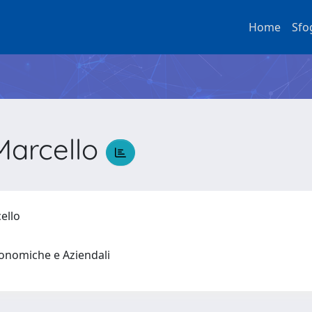
Home
Sfo
Marcello
cello
conomiche e Aziendali