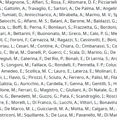
A.; Magnone, S.; Alfieri, S.; Rosa, F.; Altomare, D. F.; Picciariell
ttolin, A.; Travaglio, E.; Sartori, A.; De Palma, M.; Angelini, 
 Tumiati, D.; Annicchiarico, A.; Mirabella, A.; Marino, M. V.; Sp
aiocchi, G.; Alfano, M. S.; Balani, A.; Barone, M.; Baldazzi, G.; C
cia, L.; Boffi, B.; Perna, F.; Bonilauri, S.; Frazzetta, G.; Bordoni
Bufalari, A.; Bettarini, F.; Buononato, M.; Greco, M.; Calo, P. G.; 
li, C.; Foroni, F.; Carnazza, M.; Ragazzi, S.; Cassinotti, E.; Bon
riau, L.; Cesari, M.; Contine, A.; Chiara, O.; Cimbanassi, S.; Coco
io, C.; Biral, M.; Danelli, P.; Guerci, C.; Scala, D.; Marino, G.; 
uli, M.; Caterina, F.; Del Rio, P.; Bonati, E.; Di Lernia, S.; Ard
.; Longoni, M.; Faillace, G.; Rondelli, F.; Pennella, F. P.; Colucci
medeo, E.; Scollica, M. C.; Lauro, E.; Laterza, E.; Molinari, E.
i, L.; Flavio, G.; Pirozzi, F.; Sciuto, A.; Ferrero, A.; Palisi, M.; 
zia, G.; Auricchio, A.; Cardella, F.; Genna, M.; Gentilli, S.; Her
one, M.; Ferrari, G.; Magistro, C.; Giuliani, A.; Di Natale, G.;
 G.; Benedetti, M.; Guzzo, G.; Pata, F.; Scandroglio, I.; Roscio,
tore, E.; Morelli, L.; Di Franco, G.; Lucchi, A.; Vittori, L.; Bonav
; De Marco, M. L.; Guicciardi, M. A.; Motta, M.; Calgaro, M.; A
striconi, M.; Squillante, S.; De Luca, M.; Pavanello, M.; Di Ma