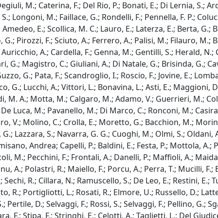
uli, M.; Caterina, F.; Del Rio, P.; Bonati, E.; Di Lernia, S.; Ard
.; Longoni, M.; Faillace, G.; Rondelli, F.; Pennella, F. P.; Colucci
medeo, E.; Scollica, M. C.; Lauro, E.; Laterza, E.; Berta, G.; B
io, G.; Pirozzi, F.; Sciuto, A.; Ferrero, A.; Palisi, M.; Filauro, M
Auricchio, A.; Cardella, F.; Genna, M.; Gentilli, S.; Herald, N.; 
i, G.; Magistro, C.; Giuliani, A.; Di Natale, G.; Brisinda, G.; C
o, G.; Pata, F.; Scandroglio, I.; Roscio, F.; Jovine, E.; Lombardi
anco, G.; Lucchi, A.; Vittori, L.; Bonavina, L.; Asti, E.; Maggion
, M. A.; Motta, M.; Calgaro, M.; Adamo, V.; Guerrieri, M.; Cole
; De Luca, M.; Pavanello, M.; Di Marco, C.; Ronconi, M.; Casirag
raro, V.; Molino, C.; Crolla, E.; Moretto, G.; Bacchion, M.; Mori
, G.; Lazzara, S.; Navarra, G. G.; Cuoghi, M.; Olmi, S.; Oldani, 
ormisano, Andrea; Capelli, P.; Baldini, E.; Festa, P.; Mottola, A.;
li, M.; Pecchini, F.; Frontali, A.; Danelli, P.; Maffioli, A.; Maid
nu, A.; Polastri, R.; Maiello, F.; Porcu, A.; Perra, T.; Mucilli, F.
 Sechi, R.; Cillara, N.; Ramuscello, S.; De Leo, E.; Restini, E.;
 R.; Portigliotti, L.; Rosati, R.; Elmore, U.; Russello, D.; Latte
 Pertile, D.; Selvaggi, F.; Rossi, S.; Selvaggi, F.; Pellino, G.; S
ra, F.; Stipa, F.; Stringhi, E.; Celotti, A.; Taglietti, L.; Del Giu