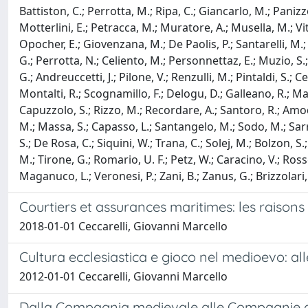
Battiston, C.; Perrotta, M.; Ripa, C.; Giancarlo, M.; Panizzo,
Motterlini, E.; Petracca, M.; Muratore, A.; Musella, M.; Viti
Opocher, E.; Giovenzana, M.; De Paolis, P.; Santarelli, M.; D
G.; Perrotta, N.; Celiento, M.; Personnettaz, E.; Muzio, S.; P
G.; Andreuccetti, J.; Pilone, V.; Renzulli, M.; Pintaldi, S.; Ce
Montalti, R.; Scognamillo, F.; Delogu, D.; Galleano, R.; Maler
Capuzzolo, S.; Rizzo, M.; Recordare, A.; Santoro, R.; Amodio,
M.; Massa, S.; Capasso, L.; Santangelo, M.; Sodo, M.; Sarro, G
S.; De Rosa, C.; Siquini, W.; Trana, C.; Solej, M.; Bolzon, S.; 
M.; Tirone, G.; Romario, U. F.; Petz, W.; Caracino, V.; Rosset
Maganuco, L.; Veronesi, P.; Zani, B.; Zanus, G.; Brizzolari, 
Courtiers et assurances maritimes: les raisons
2018-01-01 Ceccarelli, Giovanni Marcello
Cultura ecclesiastica e gioco nel medioevo: all
2012-01-01 Ceccarelli, Giovanni Marcello
Dalla Compagnia medievale alle Compagnie assi