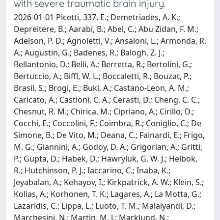
with severe traumatic brain injury.
2026-01-01 Picetti, 337. E.; Demetriades, A. K.;
Depreitere, B.; Aarabi, B.; Abel, C.; Abu Zidan, F. M.;
Adelson, P. D.; Agnoletti, V.; Ansaloni, L.; Armonda, R.
A.; Augustin, G.; Badenes, R.; Balogh, Z. J.;
Bellantonio, D.; Belli, A.; Berretta, R.; Bertolini, G.;
Bertuccio, A.; Biffl, W. L.; Boccaletti, R.; Bouzat, P.;
Brasil, S.; Brogi, E.; Buki, A.; Castano-Leon, A. M.;
Caricato, A.; Castioni, C. A.; Cerasti, D.; Cheng, C. C.;
Chesnut, R. M.; Chirica, M.; Cipriano, A.; Cirillo, D.;
Cocchi, E.; Coccolini, F.; Coimbra, R.; Coniglio, C.; De
Simone, B.; De Vito, M.; Deana, C.; Fainardi, E.; Frigo,
M. G.; Giannini, A.; Godoy, D. A.; Grigorian, A.; Gritti,
P.; Gupta, D.; Habek, D.; Hawryluk, G. W. J.; Helbok,
R.; Hutchinson, P. J.; Iaccarino, C.; Inaba, K.;
Jeyabalan, A.; Kehayov, I.; Kirkpatrick, A. W.; Klein, S.;
Kolias, A.; Korhonen, T. K.; Lagares, A.; La Motta, G.;
Lazaridis, C.; Lippa, L.; Luoto, T. M.; Malaiyandi, D.;
Marchesini, N.; Martin, M. J.; Marklund, N.;