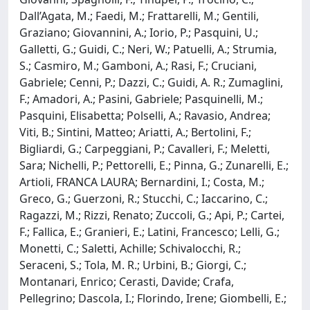
Dall’Agata, M.; Faedi, M.; Frattarelli, M.; Gentili,
Graziano; Giovannini, A.; Iorio, P.; Pasquini, U.;
Galletti, G.; Guidi, C.; Neri, W.; Patuelli, A.; Strumia,
S.; Casmiro, M.; Gamboni, A.; Rasi, F.; Cruciani,
Gabriele; Cenni, P.; Dazzi, C.; Guidi, A. R.; Zumaglini,
F.; Amadori, A.; Pasini, Gabriele; Pasquinelli, M.;
Pasquini, Elisabetta; Polselli, A.; Ravasio, Andrea;
Viti, B.; Sintini, Matteo; Ariatti, A.; Bertolini, F.;
Bigliardi, G.; Carpeggiani, P.; Cavalleri, F.; Meletti,
Sara; Nichelli, P.; Pettorelli, E.; Pinna, G.; Zunarelli, E.;
Artioli, FRANCA LAURA; Bernardini, I.; Costa, M.;
Greco, G.; Guerzoni, R.; Stucchi, C.; Iaccarino, C.;
Ragazzi, M.; Rizzi, Renato; Zuccoli, G.; Api, P.; Cartei,
F.; Fallica, E.; Granieri, E.; Latini, Francesco; Lelli, G.;
Monetti, C.; Saletti, Achille; Schivalocchi, R.;
Seraceni, S.; Tola, M. R.; Urbini, B.; Giorgi, C.;
Montanari, Enrico; Cerasti, Davide; Crafa,
Pellegrino; Dascola, I.; Florindo, Irene; Giombelli, E.;