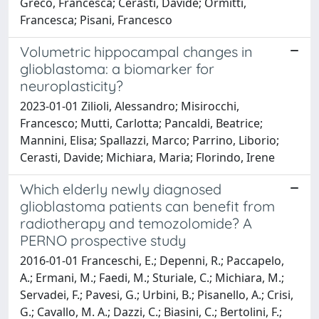
Greco, Francesca; Cerasti, Davide; Ormitti,
Francesca; Pisani, Francesco
Volumetric hippocampal changes in
glioblastoma: a biomarker for
neuroplasticity?
2023-01-01 Zilioli, Alessandro; Misirocchi,
Francesco; Mutti, Carlotta; Pancaldi, Beatrice;
Mannini, Elisa; Spallazzi, Marco; Parrino, Liborio;
Cerasti, Davide; Michiara, Maria; Florindo, Irene
Which elderly newly diagnosed
glioblastoma patients can benefit from
radiotherapy and temozolomide? A
PERNO prospective study
2016-01-01 Franceschi, E.; Depenni, R.; Paccapelo,
A.; Ermani, M.; Faedi, M.; Sturiale, C.; Michiara, M.;
Servadei, F.; Pavesi, G.; Urbini, B.; Pisanello, A.; Crisi,
G.; Cavallo, M. A.; Dazzi, C.; Biasini, C.; Bertolini, F.;