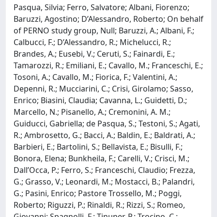
Pasqua, Silvia; Ferro, Salvatore; Albani, Fiorenzo;
Baruzzi, Agostino; D’Alessandro, Roberto; On behalf
of PERNO study group, Null; Baruzzi, A.; Albani, F.;
Calbucci, F.; D’Alessandro, R.; Michelucci, R.;
Brandes, A.; Eusebi, V.; Ceruti, S.; Fainardi, E.;
Tamarozzi, R.; Emiliani, E.; Cavallo, M.; Franceschi, E.;
Tosoni, A.; Cavallo, M.; Fiorica, F.; Valentini, A.;
Depenni, R.; Mucciarini, C.; Crisi, Girolamo; Sasso,
Enrico; Biasini, Claudia; Cavanna, L.; Guidetti, D.;
Marcello, N.; Pisanello, A.; Cremonini, A. M.;
Guiducci, Gabriella; de Pasqua, S.; Testoni, S.; Agati,
R.; Ambrosetto, G.; Bacci, A.; Baldin, E.; Baldrati, A.;
Barbieri, E.; Bartolini, S.; Bellavista, E.; Bisulli, F.;
Bonora, Elena; Bunkheila, F.; Carelli, V.; Crisci, M.;
Dall’Occa, P.; Ferro, S.; Franceschi, Claudio; Frezza,
G.; Grasso, V.; Leonardi, M.; Mostacci, B.; Palandri,
G.; Pasini, Enrico; Pastore Trossello, M.; Poggi,
Roberto; Riguzzi, P.; Rinaldi, R.; Rizzi, S.; Romeo,
Giovanni; Spagnolli, F.; Tinuper, P.; Trocino, C.;