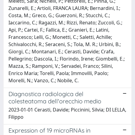
Meletti, Sara; Nichelli, P.; Pettorelli, E.; Pinna, G.;
Zunarelli, E.; Artioli, FRANCA LAURA; Bernardini, I.;
Costa, M.; Greco, G.; Guerzoni, R.; Stucchi, C.;
Iaccarino, C.; Ragazzi, M.; Rizzi, Renato; Zuccoli, G.;
Api, P.; Cartei, F.; Fallica, E.; Granieri, E.; Latini,
Francesco; Lelli, G.; Monetti, C.; Saletti, Achille;
Schivalocchi, R.; Seraceni, S.; Tola, M. R.; Urbini, B.;
Giorgi, C.; Montanari, E.; Cerasti, Davide; Crafa,
Pellegrino; Dascola, I.; Florindo, Irene; Giombelli, E.;
Mazza, S.; Ramponi, V.; Servadei, Franco; Silini,
Enrico Maria; Torelli, Paola; Immovilli, Paolo;
Morelli, N.; Vanzo, C.; Nobile, C.
Diagnostica radiologica del
colesteatoma dell'orecchio medio
2023-01-01 Cerasti, Davide; Piccinini, Silvia; DI LELLA,
Filippo
Expression of 19 microRNAs in