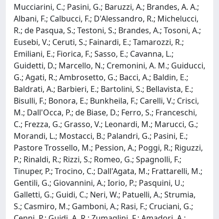
Mucciarini, C.; Pasini, G.; Baruzzi, A.; Brandes, A. A.;
Albani, F.; Calbucci, F.; D'Alessandro, R.; Michelucci,
R.; de Pasqua, S.; Testoni, S.; Brandes, A.; Tosoni, A.;
Eusebi, V.; Ceruti, S.; Fainardi, E.; Tamarozzi, R.;
Emiliani, E.; Fiorica, F.; Sasso, E.; Cavanna, L.;
Guidetti, D.; Marcello, N.; Cremonini, A. M.; Guiducci,
G.; Agati, R.; Ambrosetto, G.; Bacci, A.; Baldin, E.;
Baldrati, A.; Barbieri, E.; Bartolini, S.; Bellavista, E.;
Bisulli, F.; Bonora, E.; Bunkheila, F.; Carelli, V.; Crisci,
M.; Dall'Occa, P.; de Biase, D.; Ferro, S.; Franceschi,
C.; Frezza, G.; Grasso, V.; Leonardi, M.; Marucci, G.;
Morandi, L.; Mostacci, B.; Palandri, G.; Pasini, E.;
Pastore Trossello, M.; Pession, A.; Poggi, R.; Riguzzi,
P.; Rinaldi, R.; Rizzi, S.; Romeo, G.; Spagnolli, F.;
Tinuper, P.; Trocino, C.; Dall'Agata, M.; Frattarelli, M.;
Gentili, G.; Giovannini, A.; Iorio, P.; Pasquini, U.;
Galletti, G.; Guidi, C.; Neri, W.; Patuelli, A.; Strumia,
S.; Casmiro, M.; Gamboni, A.; Rasi, F.; Cruciani, G.;
Cenni, P.; Guidi, A. R.; Zumaglini, F.; Amadori, A.;