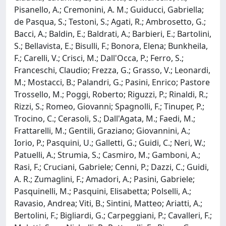
Pisanello, A.; Cremonini, A. M.; Guiducci, Gabriella;
de Pasqua, S.; Testoni, S.; Agati, R.; Ambrosetto, G.;
Bacci, A.; Baldin, E.; Baldrati, A.; Barbieri, E.; Bartolini,
S.; Bellavista, E.; Bisulli, F.; Bonora, Elena; Bunkheila,
F.; Carelli, V.; Crisci, M.; Dall'Occa, P.; Ferro, S.;
Franceschi, Claudio; Frezza, G.; Grasso, V.; Leonardi,
M.; Mostacci, B.; Palandri, G.; Pasini, Enrico; Pastore
Trossello, M.; Poggi, Roberto; Riguzzi, P.; Rinaldi, R.;
Rizzi, S.; Romeo, Giovanni; Spagnolli, F.; Tinuper, P.;
Trocino, C.; Cerasoli, S.; Dall'Agata, M.; Faedi, M.;
Frattarelli, M.; Gentili, Graziano; Giovannini, A.;
Iorio, P.; Pasquini, U.; Galletti, G.; Guidi, C.; Neri, W.;
Patuelli, A.; Strumia, S.; Casmiro, M.; Gamboni, A.;
Rasi, F.; Cruciani, Gabriele; Cenni, P.; Dazzi, C.; Guidi,
A. R.; Zumaglini, F.; Amadori, A.; Pasini, Gabriele;
Pasquinelli, M.; Pasquini, Elisabetta; Polselli, A.;
Ravasio, Andrea; Viti, B.; Sintini, Matteo; Ariatti, A.;
Bertolini, F.; Bigliardi, G.; Carpeggiani, P.; Cavalleri, F.;