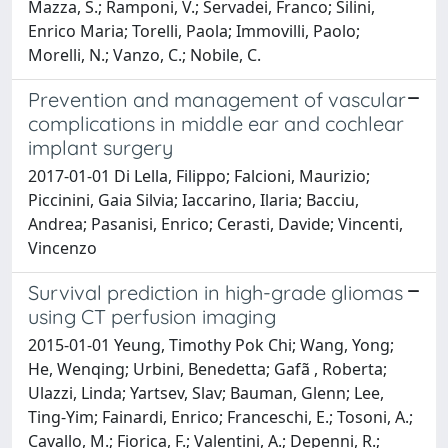
Mazza, S.; Ramponi, V.; Servadei, Franco; Silini,
Enrico Maria; Torelli, Paola; Immovilli, Paolo;
Morelli, N.; Vanzo, C.; Nobile, C.
Prevention and management of vascular
complications in middle ear and cochlear
implant surgery
2017-01-01 Di Lella, Filippo; Falcioni, Maurizio;
Piccinini, Gaia Silvia; Iaccarino, Ilaria; Bacciu,
Andrea; Pasanisi, Enrico; Cerasti, Davide; Vincenti,
Vincenzo
Survival prediction in high-grade gliomas
using CT perfusion imaging
2015-01-01 Yeung, Timothy Pok Chi; Wang, Yong;
He, Wenqing; Urbini, Benedetta; Gafã , Roberta;
Ulazzi, Linda; Yartsev, Slav; Bauman, Glenn; Lee,
Ting-Yim; Fainardi, Enrico; Franceschi, E.; Tosoni, A.;
Cavallo, M.; Fiorica, F.; Valentini, A.; Depenni, R.;