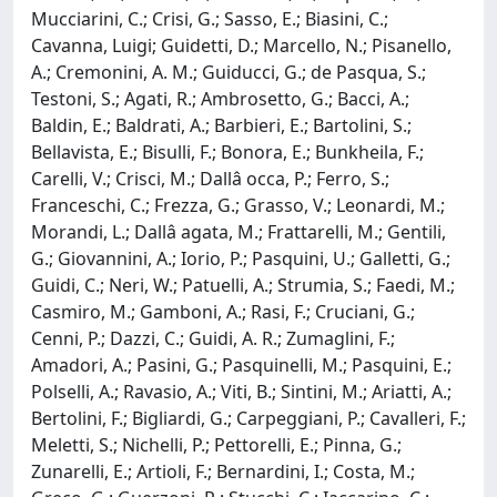
Mucciarini, C.; Crisi, G.; Sasso, E.; Biasini, C.;
Cavanna, Luigi; Guidetti, D.; Marcello, N.; Pisanello,
A.; Cremonini, A. M.; Guiducci, G.; de Pasqua, S.;
Testoni, S.; Agati, R.; Ambrosetto, G.; Bacci, A.;
Baldin, E.; Baldrati, A.; Barbieri, E.; Bartolini, S.;
Bellavista, E.; Bisulli, F.; Bonora, E.; Bunkheila, F.;
Carelli, V.; Crisci, M.; Dallâ occa, P.; Ferro, S.;
Franceschi, C.; Frezza, G.; Grasso, V.; Leonardi, M.;
Morandi, L.; Dallâ agata, M.; Frattarelli, M.; Gentili,
G.; Giovannini, A.; Iorio, P.; Pasquini, U.; Galletti, G.;
Guidi, C.; Neri, W.; Patuelli, A.; Strumia, S.; Faedi, M.;
Casmiro, M.; Gamboni, A.; Rasi, F.; Cruciani, G.;
Cenni, P.; Dazzi, C.; Guidi, A. R.; Zumaglini, F.;
Amadori, A.; Pasini, G.; Pasquinelli, M.; Pasquini, E.;
Polselli, A.; Ravasio, A.; Viti, B.; Sintini, M.; Ariatti, A.;
Bertolini, F.; Bigliardi, G.; Carpeggiani, P.; Cavalleri, F.;
Meletti, S.; Nichelli, P.; Pettorelli, E.; Pinna, G.;
Zunarelli, E.; Artioli, F.; Bernardini, I.; Costa, M.;