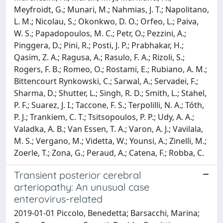
Meyfroidt, G.; Munari, M.; Nahmias, J. T.; Napolitano,
L. M.; Nicolau, S.; Okonkwo, D. O.; Orfeo, L.; Paiva,
W. S.; Papadopoulos, M. C.; Petr, O.; Pezzini, A.;
Pinggera, D.; Pini, R.; Posti, J. P.; Prabhakar, H.;
Qasim, Z. A.; Ragusa, A.; Rasulo, F. A.; Rizoli, S.;
Rogers, F. B.; Romeo, O.; Rostami, E.; Rubiano, A. M.;
Bittencourt Rynkowski, C.; Sarwal, A.; Servadei, F.;
Sharma, D.; Shutter, L.; Singh, R. D.; Smith, L.; Stahel,
P. F.; Suarez, J. I.; Taccone, F. S.; Terpolilli, N. A.; Tóth,
P. J.; Trankiem, C. T.; Tsitsopoulos, P. P.; Udy, A. A.;
Valadka, A. B.; Van Essen, T. A.; Varon, A. J.; Vavilala,
M. S.; Vergano, M.; Videtta, W.; Younsi, A.; Zinelli, M.;
Zoerle, T.; Zona, G.; Peraud, A.; Catena, F.; Robba, C.
Transient posterior cerebral
arteriopathy: An unusual case
enterovirus-related
2019-01-01 Piccolo, Benedetta; Barsacchi, Marina;