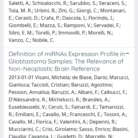
Saletti, A.; Schivalocchi, R.; Sarubbo, S.; Seraceni, S.;
Tola, M. R.; Urbini, B.; Zini, G.; Giorgi, C.; Montanari,
E.; Cerasti, D.; Crafa, P.; Dascola, I.; Florindo, I.;
Giombelli, E.; Mazza, S.; Ramponi, V.; Servadei, F.;
Silini, E. M.; Torelli, P.; Immovilli, P.; Morelli, N.;
Vanzo, C.; Nobile, C.
Definition of miRNAs Expression Profile in
Glioblastoma Samples: The Relevance of
Non-Neoplastic Brain Reference
2013-01-01 Visani, Michela; de Biase, Dario; Marucci,
Gianluca; Taccioli, Cristian; Baruzzi, Agostino;
Pession, Annalisa; Baruzzi, A.; Albani, F.; Calbucci, F.;
D'Alessandro, R.; Michelucci, R.; Brandes, A.;
Eusebieusebi, V.; Ceruti, S.; Fainardi, E.; Tamarozzi,
R.; Emiliani, E.; Cavallo, M.; Franceschi, E.; Tosoni, A.;
Cavallo, M.; Fiorica, F.; Valentini, A.; Depenni, R.;
Mucciarini, C.; Crisi, Girolamo; Sasso, Enrico; Biasini,
Claudia; Cavanna, L.; Guidetti, D.; Marcello, N.;