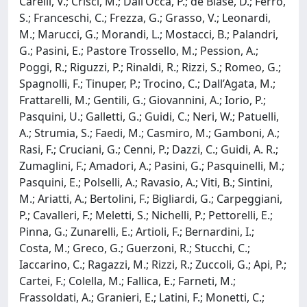
Carelli, V.; Crisci, M.; Dall’Occa, P.; de Biase, D.; Ferro,
S.; Franceschi, C.; Frezza, G.; Grasso, V.; Leonardi,
M.; Marucci, G.; Morandi, L.; Mostacci, B.; Palandri,
G.; Pasini, E.; Pastore Trossello, M.; Pession, A.;
Poggi, R.; Riguzzi, P.; Rinaldi, R.; Rizzi, S.; Romeo, G.;
Spagnolli, F.; Tinuper, P.; Trocino, C.; Dall’Agata, M.;
Frattarelli, M.; Gentili, G.; Giovannini, A.; Iorio, P.;
Pasquini, U.; Galletti, G.; Guidi, C.; Neri, W.; Patuelli,
A.; Strumia, S.; Faedi, M.; Casmiro, M.; Gamboni, A.;
Rasi, F.; Cruciani, G.; Cenni, P.; Dazzi, C.; Guidi, A. R.;
Zumaglini, F.; Amadori, A.; Pasini, G.; Pasquinelli, M.;
Pasquini, E.; Polselli, A.; Ravasio, A.; Viti, B.; Sintini,
M.; Ariatti, A.; Bertolini, F.; Bigliardi, G.; Carpeggiani,
P.; Cavalleri, F.; Meletti, S.; Nichelli, P.; Pettorelli, E.;
Pinna, G.; Zunarelli, E.; Artioli, F.; Bernardini, I.;
Costa, M.; Greco, G.; Guerzoni, R.; Stucchi, C.;
Iaccarino, C.; Ragazzi, M.; Rizzi, R.; Zuccoli, G.; Api, P.;
Cartei, F.; Colella, M.; Fallica, E.; Farneti, M.;
Frassoldati, A.; Granieri, E.; Latini, F.; Monetti, C.;