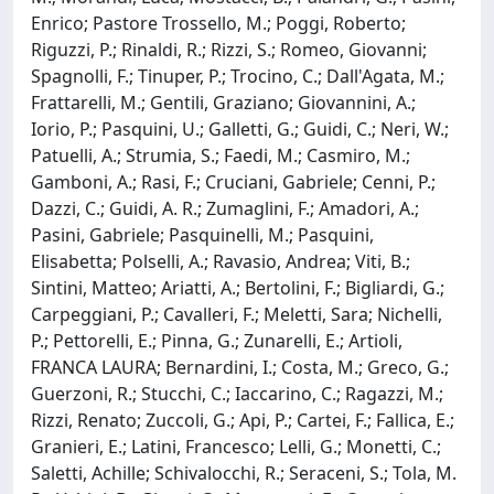
Enrico; Pastore Trossello, M.; Poggi, Roberto;
Riguzzi, P.; Rinaldi, R.; Rizzi, S.; Romeo, Giovanni;
Spagnolli, F.; Tinuper, P.; Trocino, C.; Dall'Agata, M.;
Frattarelli, M.; Gentili, Graziano; Giovannini, A.;
Iorio, P.; Pasquini, U.; Galletti, G.; Guidi, C.; Neri, W.;
Patuelli, A.; Strumia, S.; Faedi, M.; Casmiro, M.;
Gamboni, A.; Rasi, F.; Cruciani, Gabriele; Cenni, P.;
Dazzi, C.; Guidi, A. R.; Zumaglini, F.; Amadori, A.;
Pasini, Gabriele; Pasquinelli, M.; Pasquini,
Elisabetta; Polselli, A.; Ravasio, Andrea; Viti, B.;
Sintini, Matteo; Ariatti, A.; Bertolini, F.; Bigliardi, G.;
Carpeggiani, P.; Cavalleri, F.; Meletti, Sara; Nichelli,
P.; Pettorelli, E.; Pinna, G.; Zunarelli, E.; Artioli,
FRANCA LAURA; Bernardini, I.; Costa, M.; Greco, G.;
Guerzoni, R.; Stucchi, C.; Iaccarino, C.; Ragazzi, M.;
Rizzi, Renato; Zuccoli, G.; Api, P.; Cartei, F.; Fallica, E.;
Granieri, E.; Latini, Francesco; Lelli, G.; Monetti, C.;
Saletti, Achille; Schivalocchi, R.; Seraceni, S.; Tola, M.