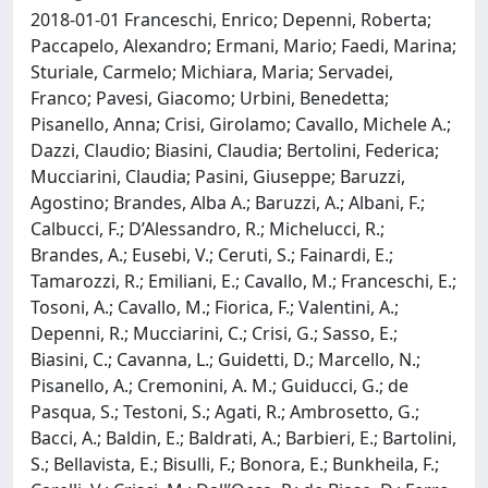
2018-01-01 Franceschi, Enrico; Depenni, Roberta;
Paccapelo, Alexandro; Ermani, Mario; Faedi, Marina;
Sturiale, Carmelo; Michiara, Maria; Servadei,
Franco; Pavesi, Giacomo; Urbini, Benedetta;
Pisanello, Anna; Crisi, Girolamo; Cavallo, Michele A.;
Dazzi, Claudio; Biasini, Claudia; Bertolini, Federica;
Mucciarini, Claudia; Pasini, Giuseppe; Baruzzi,
Agostino; Brandes, Alba A.; Baruzzi, A.; Albani, F.;
Calbucci, F.; D’Alessandro, R.; Michelucci, R.;
Brandes, A.; Eusebi, V.; Ceruti, S.; Fainardi, E.;
Tamarozzi, R.; Emiliani, E.; Cavallo, M.; Franceschi, E.;
Tosoni, A.; Cavallo, M.; Fiorica, F.; Valentini, A.;
Depenni, R.; Mucciarini, C.; Crisi, G.; Sasso, E.;
Biasini, C.; Cavanna, L.; Guidetti, D.; Marcello, N.;
Pisanello, A.; Cremonini, A. M.; Guiducci, G.; de
Pasqua, S.; Testoni, S.; Agati, R.; Ambrosetto, G.;
Bacci, A.; Baldin, E.; Baldrati, A.; Barbieri, E.; Bartolini,
S.; Bellavista, E.; Bisulli, F.; Bonora, E.; Bunkheila, F.;