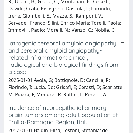
R.; Urbini, B.; Giorgi, C.; Montanari, E.; Cerasti,
Davide; Crafa, Pellegrino; Dascola, I.; Florindo,
Irene; Giombelli, E.; Mazza, S.; Ramponi, V.;
Servadei, Franco; Silini, Enrico Maria; Torelli, Paola;
Immovilli, Paolo; Morelli, N.; Vanzo, C.; Nobile, C.
Iatrogenic cerebral amyloid angiopathy
and cerebral amyloid angiopathy-
related inflammation: clinical,
radiological and biological findings from
a case
2025-01-01 Avola, G; Bottignole, D; Cancilla, R;
Florindo, I; Lucia, Dd; Grisafi, E; Cerasti, D; Scarlattei,
M; Piazza, F; Menozzi, R; Ruffini, L; Pezzini, A
Incidence of neuroepithelial primary
brain tumors among adult population of
Emilia-Romagna Region, Italy
2017-01-01 Baldin, Elisa; Testoni, Stefania; de