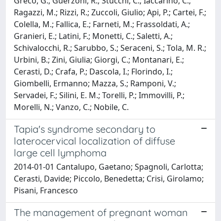
Greco, G.; Guerzoni, R.; Stucchi, C.; Iaccarino, C.;
Ragazzi, M.; Rizzi, R.; Zuccoli, Giulio; Api, P.; Cartei, F.;
Colella, M.; Fallica, E.; Farneti, M.; Frassoldati, A.;
Granieri, E.; Latini, F.; Monetti, C.; Saletti, A.;
Schivalocchi, R.; Sarubbo, S.; Seraceni, S.; Tola, M. R.;
Urbini, B.; Zini, Giulia; Giorgi, C.; Montanari, E.;
Cerasti, D.; Crafa, P.; Dascola, I.; Florindo, I.;
Giombelli, Ermanno; Mazza, S.; Ramponi, V.;
Servadei, F.; Silini, E. M.; Torelli, P.; Immovilli, P.;
Morelli, N.; Vanzo, C.; Nobile, C.
Tapia's syndrome secondary to
laterocervical localization of diffuse
large cell lymphoma
2014-01-01 Cantalupo, Gaetano; Spagnoli, Carlotta;
Cerasti, Davide; Piccolo, Benedetta; Crisi, Girolamo;
Pisani, Francesco
The management of pregnant woman