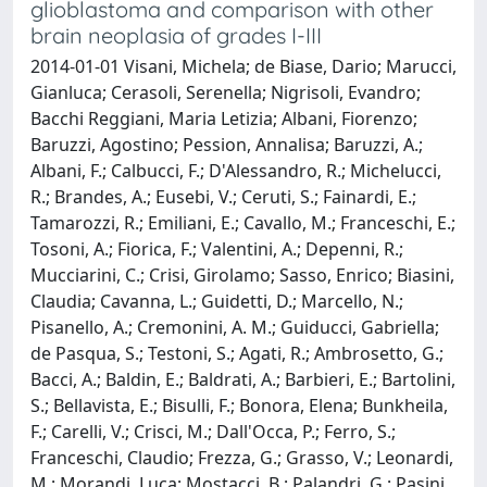
glioblastoma and comparison with other
brain neoplasia of grades I-III
2014-01-01 Visani, Michela; de Biase, Dario; Marucci,
Gianluca; Cerasoli, Serenella; Nigrisoli, Evandro;
Bacchi Reggiani, Maria Letizia; Albani, Fiorenzo;
Baruzzi, Agostino; Pession, Annalisa; Baruzzi, A.;
Albani, F.; Calbucci, F.; D'Alessandro, R.; Michelucci,
R.; Brandes, A.; Eusebi, V.; Ceruti, S.; Fainardi, E.;
Tamarozzi, R.; Emiliani, E.; Cavallo, M.; Franceschi, E.;
Tosoni, A.; Fiorica, F.; Valentini, A.; Depenni, R.;
Mucciarini, C.; Crisi, Girolamo; Sasso, Enrico; Biasini,
Claudia; Cavanna, L.; Guidetti, D.; Marcello, N.;
Pisanello, A.; Cremonini, A. M.; Guiducci, Gabriella;
de Pasqua, S.; Testoni, S.; Agati, R.; Ambrosetto, G.;
Bacci, A.; Baldin, E.; Baldrati, A.; Barbieri, E.; Bartolini,
S.; Bellavista, E.; Bisulli, F.; Bonora, Elena; Bunkheila,
F.; Carelli, V.; Crisci, M.; Dall'Occa, P.; Ferro, S.;
Franceschi, Claudio; Frezza, G.; Grasso, V.; Leonardi,
M.; Morandi, Luca; Mostacci, B.; Palandri, G.; Pasini,