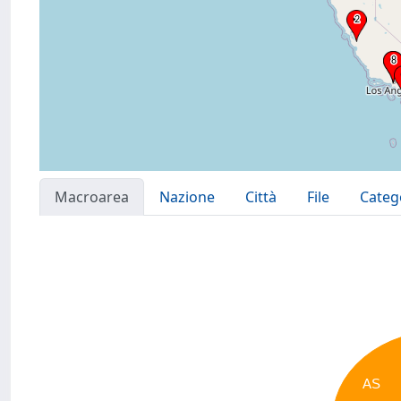
Macroarea
Nazione
Città
File
Categ
AS