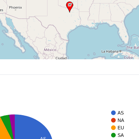
AS
NA
EU
SA
AS