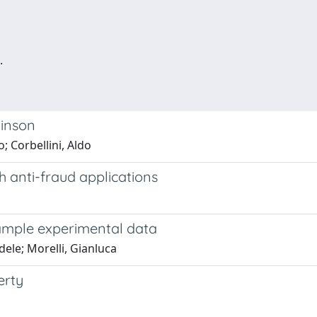
.
kinson
o; Corbellini, Aldo
h anti-fraud applications
ample experimental data
dele; Morelli, Gianluca
erty