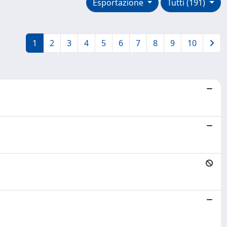
Esportazione
Tutti (191)
1
2
3
4
5
6
7
8
9
10