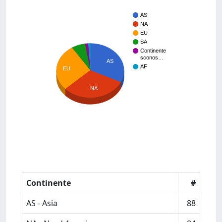
AS
NA
EU
SA
Continente
sconos…
AS
AF
EU
NA
Continente
#
AS - Asia
88