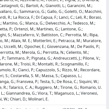
Castagnoli, G.; Bartoli, A.; Gianotti, L.; Garancini, M.;
avallaro, G.; Sammarco, G.; Gallo, G.; Goletti, O.; Macchini,
, R.; La Rocca, F.; Di Capua, F.; Lanci, C.; Leli, R.; Borasi,
i, D.; Martino, G.; Manca, G.; Delvecchio, A.; Tedesco, M.;
tta, P.; Ortenzi, M.; Martines, G.; Lantone, G.;
hi, S.; Mazzaferro, V.; Battiston, C.; Perrotta, M.; Ripa,
no, M.; Allaix, M. E.; Motterlini, E.; Petracca, M.; Muratore,
A.; Uccelli, M.; Opocher, E.; Giovenzana, M.; De Paolis, P.;
 Perrotta, M.; Merola, G.; Perrotta, N.; Celiento, M.;
a, P.; Tammaro, P.; Pignata, G.; Andreuccetti, J.; Pilone, V.;
; Barone, M.; Troisi, R.; Montalti, R.; Scognamillo, F.;
 Tumolo, R.; Cianci, P.; Capuzzolo, S.; Rizzo, M.; Recordare,
ri, S.; Costarella, S. M.; Massa, S.; Capasso, L.;
ganga, G.; Fransvea, P.; Testa, S.; De Rosa, C.; Siquini, W.;
dice, R.; Talarico, C. A.; Ruggiero, M.; Tirone, G.; Romario, U.
nti, L.; Giannandrea, G.; Viora, T.; Maganuco, L.; Veronesi,
i, W.; Chiari, D.; Molinari, E.