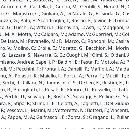
Auricchio, A.; Cardella, F.; Genna, M.; Gentilli, S.; Herald, N.; 
i, G.; Magistro, C.; Giuliani, A.; Di Natale, G.; Brisinda, G.; C
o, G.; Pata, F.; Scandroglio, I.; Roscio, F.; Jovine, E.; Lombardi
anco, G.; Lucchi, A.; Vittori, L.; Bonavina, L.; Asti, E.; Maggion
, M. A.; Motta, M.; Calgaro, M.; Adamo, V.; Guerrieri, M.; Cole
; De Luca, M.; Pavanello, M.; Di Marco, C.; Ronconi, M.; Casirag
raro, V.; Molino, C.; Crolla, E.; Moretto, G.; Bacchion, M.; Mori
, G.; Lazzara, S.; Navarra, G. G.; Cuoghi, M.; Olmi, S.; Oldani, 
ormisano, Andrea; Capelli, P.; Baldini, E.; Festa, P.; Mottola, A.;
li, M.; Pecchini, F.; Frontali, A.; Danelli, P.; Maffioli, A.; Maid
nu, A.; Polastri, R.; Maiello, F.; Porcu, A.; Perra, T.; Mucilli, F.
 Sechi, R.; Cillara, N.; Ramuscello, S.; De Leo, E.; Restini, E.;
 R.; Portigliotti, L.; Rosati, R.; Elmore, U.; Russello, D.; Latte
 Pertile, D.; Selvaggi, F.; Rossi, S.; Selvaggi, F.; Pellino, G.; S
ra, F.; Stipa, F.; Stringhi, E.; Celotti, A.; Taglietti, L.; Del Giu
o, F.; Vescovi, L.; Marini, M.; Vettoretto, N.; Botteri, E.; Vince
, A.; Zappa, M. A.; Galfrascoli, E.; Zonta, S.; Oragano, L.; Zulian