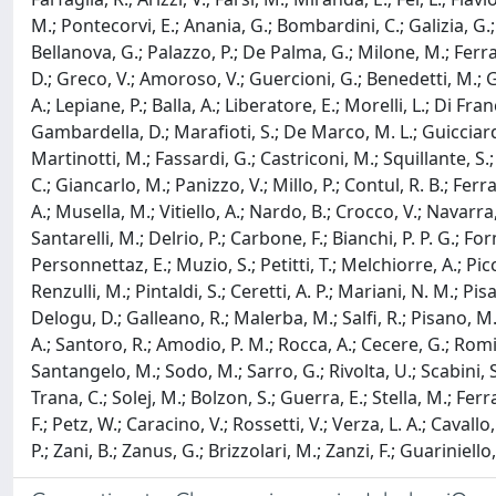
M.; Pontecorvi, E.; Anania, G.; Bombardini, C.; Galizia, G.; 
Bellanova, G.; Palazzo, P.; De Palma, G.; Milone, M.; Ferrar
D.; Greco, V.; Amoroso, V.; Guercioni, G.; Benedetti, M.; Guzz
A.; Lepiane, P.; Balla, A.; Liberatore, E.; Morelli, L.; Di Fr
Gambardella, D.; Marafioti, S.; De Marco, M. L.; Guicciardi
Martinotti, M.; Fassardi, G.; Castriconi, M.; Squillante, S.
C.; Giancarlo, M.; Panizzo, V.; Millo, P.; Contul, R. B.; Fer
A.; Musella, M.; Vitiello, A.; Nardo, B.; Crocco, V.; Navarra
Santarelli, M.; Delrio, P.; Carbone, F.; Bianchi, P. P. G.; F
Personnettaz, E.; Muzio, S.; Petitti, T.; Melchiorre, A.; Picco
Renzulli, M.; Pintaldi, S.; Ceretti, A. P.; Mariani, N. M.; Pisa
Delogu, D.; Galleano, R.; Malerba, M.; Salfi, R.; Pisano, M.;
A.; Santoro, R.; Amodio, P. M.; Rocca, A.; Cecere, G.; Romito,
Santangelo, M.; Sodo, M.; Sarro, G.; Rivolta, U.; Scabini, S.;
Trana, C.; Solej, M.; Bolzon, S.; Guerra, E.; Stella, M.; Ferra
F.; Petz, W.; Caracino, V.; Rossetti, V.; Verza, L. A.; Cavall
P.; Zani, B.; Zanus, G.; Brizzolari, M.; Zanzi, F.; Guariniello