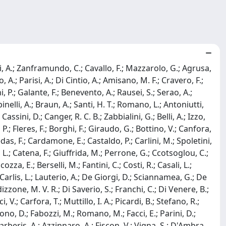
cci, A.; Zanframundo, C.; Cavallo, F.; Mazzarolo, G.; Agrusa,
o, A.; Parisi, A.; Di Cintio, A.; Amisano, M. F.; Cravero, F.;
P.; Galante, F.; Benevento, A.; Rausei, S.; Serao, A.;
inelli, A.; Braun, A.; Santi, H. T.; Romano, L.; Antoniutti,
assini, D.; Canger, R. C. B.; Zabbialini, G.; Belli, A.; Izzo,
, P.; Fleres, F.; Borghi, F.; Giraudo, G.; Bottino, V.; Canfora,
Medas, F.; Cardamone, E.; Castaldo, P.; Carlini, M.; Spoletini,
i, L.; Catena, F.; Giuffrida, M.; Perrone, G.; Ccotsoglou, C.;
zza, E.; Berselli, M.; Fantini, C.; Costi, R.; Casali, L.;
De Carlis, L.; Lauterio, A.; De Giorgi, D.; Sciannamea, G.; De
izzone, M. V. R.; Di Saverio, S.; Franchi, C.; Di Venere, B.;
, V.; Carfora, T.; Muttillo, I. A.; Picardi, B.; Stefano, R.;
ono, D.; Fabozzi, M.; Romano, M.; Facci, E.; Parini, D.;
.; Barberis, A.; Azzinnaro, A.; Fiscon, V.; Vigna, S.; D'Ambra,