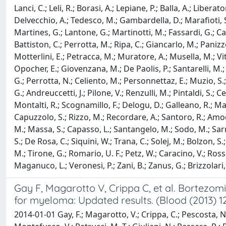
Lanci, C.; Leli, R.; Borasi, A.; Lepiane, P.; Balla, A.; Libera
Delvecchio, A.; Tedesco, M.; Gambardella, D.; Marafioti, S.
Martines, G.; Lantone, G.; Martinotti, M.; Fassardi, G.; Ca
Battiston, C.; Perrotta, M.; Ripa, C.; Giancarlo, M.; Panizzo,
Motterlini, E.; Petracca, M.; Muratore, A.; Musella, M.; Viti
Opocher, E.; Giovenzana, M.; De Paolis, P.; Santarelli, M.; D
G.; Perrotta, N.; Celiento, M.; Personnettaz, E.; Muzio, S.; P
G.; Andreuccetti, J.; Pilone, V.; Renzulli, M.; Pintaldi, S.; Ce
Montalti, R.; Scognamillo, F.; Delogu, D.; Galleano, R.; Maler
Capuzzolo, S.; Rizzo, M.; Recordare, A.; Santoro, R.; Amodio,
M.; Massa, S.; Capasso, L.; Santangelo, M.; Sodo, M.; Sarro, G
S.; De Rosa, C.; Siquini, W.; Trana, C.; Solej, M.; Bolzon, S.; 
M.; Tirone, G.; Romario, U. F.; Petz, W.; Caracino, V.; Rosset
Maganuco, L.; Veronesi, P.; Zani, B.; Zanus, G.; Brizzolari, 
Gay F, Magarotto V, Crippa C, et al. Bortezom
for myeloma: Updated results. (Blood (2013) 12
2014-01-01 Gay, F.; Magarotto, V.; Crippa, C.; Pescosta, N.; G