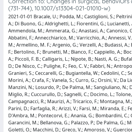
Correction to: Changes in surgicaL behaviOrs 
(731-744), 10.1007/s13304-021-01010-w)
2021-01-01 Bracale, U.; Podda, M.; Castiglioni, S.; Peltrini
A.; Di Buono, G.; Aldrighetti, L.; Fiorentini, G.; Lucianetti, 
Ammendola, M.; Ammerata, G.; Anastasi, A.; Canonico, G.; Ga
Abbatini, F.; Annecchiarico, M.; Varricchio, A.; Annessi, V.;
M.; Armellino, M. F.; Argenio, G.; Verzelli, A.; Budassi, A.; B
F.; Bertolino, F.; Brunetti, M.; Bianco, F.; Cappiello, A.; Boc
A.; Piccoli, F. B.; Calligaris, L.; Nipote, B.; Nasti, A. G.; 
D.; De Nisco, C.; Pulighe, F.; Feo, C. V.; Fabbri, N.; Antropo
Granieri, S.; Ceccarelli, G.; Bugiantella, W.; Cedolini, C.; Se
Morini, A.; Crafa, F.; Vanela, S.; Curro, G.; Orsini, V.; Da L
Manzini, N.; Losurdo, P.; De Palma, M.; Sangiuliano, N.; Degi
Miglio, R.; Cuccurullo, D.; Sagnelli, C.; Docimo, L.; Tolone, S
Campagnacci, R.; Maurizi, A.; Tricarico, F.; Montagna, M.; A
Parini, D.; Farfaglia, R.; Arizzi, V.; Farsi, M.; Miranda, E.; Fe
D'Ambra, M.; Pontecorvi, E.; Anania, G.; Bombardini, C.; Gali
Garancini, M.; Bellanova, G.; Palazzo, P.; De Palma, G.; Mil
Goletti, O.; Macchini, D.; Greco, V.; Amoroso, V.; Guercioni,