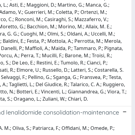
ina, L.; Asti, E.; Maggioni, D.; Martino, G.; Manca, G.;
damo, V.; Guerrieri, M.; Coletta, P.; Ortenzi, M.;
rco, C.; Ronconi, M.; Casiraghi, S.; Mazzaferro, V.;
; Moretto, G.; Bacchion, M.; Morino, M.; Allaix, M. E.;
a, G. G.; Cuoghi, M.; Olmi, S.; Oldani, A.; Uccelli, M.;
; Baldini, E.; Festa, P.; Mottola, A.; Perrotta, M.; Merola,
; Danelli, P.; Maffioli, A.; Maida, P.; Tammaro, P.; Pignata,
Porcu, A.; Perra, T.; Mucilli, F.; Barone, M.; Troisi, R.;
 S.; De Leo, E.; Restini, E.; Tumolo, R.; Cianci, P.;
i, R.; Elmore, U.; Russello, D.; Latteri, S.; Costarella, S.
 Selvaggi, F.; Pellino, G.; Sganga, G.; Fransvea, P.; Testa,
, A.; Taglietti, L.; Del Giudice, R.; Talarico, C. A.; Ruggiero,
tto, N.; Botteri, E.; Vincenti, L.; Giannandrea, G.; Viora, T.;
ta, S.; Oragano, L.; Zuliani, W.; Chiari, D.
 and lenalidomide consolidation-maintenance
A. M.; Oliva, S.; Patriarca, F.; Offidani, M.; Omede, P.;