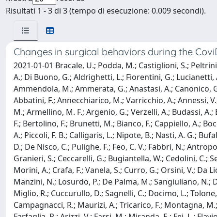
Risultati 1 - 3 di 3 (tempo di esecuzione: 0.009 secondi).
Changes in surgical behaviors during the Co
2021-01-01 Bracale, U.; Podda, M.; Castiglioni, S.; Peltrini
A.; Di Buono, G.; Aldrighetti, L.; Fiorentini, G.; Lucianetti, 
Ammendola, M.; Ammerata, G.; Anastasi, A.; Canonico, G.; Ga
Abbatini, F.; Annecchiarico, M.; Varricchio, A.; Annessi, V.;
M.; Armellino, M. F.; Argenio, G.; Verzelli, A.; Budassi, A.; B
F.; Bertolino, F.; Brunetti, M.; Bianco, F.; Cappiello, A.; Boc
A.; Piccoli, F. B.; Calligaris, L.; Nipote, B.; Nasti, A. G.; 
D.; De Nisco, C.; Pulighe, F.; Feo, C. V.; Fabbri, N.; Antropo
Granieri, S.; Ceccarelli, G.; Bugiantella, W.; Cedolini, C.; Se
Morini, A.; Crafa, F.; Vanela, S.; Curro, G.; Orsini, V.; Da L
Manzini, N.; Losurdo, P.; De Palma, M.; Sangiuliano, N.; Degi
Miglio, R.; Cuccurullo, D.; Sagnelli, C.; Docimo, L.; Tolone, S
Campagnacci, R.; Maurizi, A.; Tricarico, F.; Montagna, M.; A
Farfaglia, R.; Arizzi, V.; Farsi, M.; Miranda, E.; Fei, L.; Flav