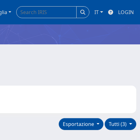
glia
IT
LOGIN
Esportazione
Tutti (3)