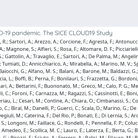
viD-19 pandemic. The SICE CLOUD19 Study
, R.; Sartori, A.; Arezzo, A.; Corcione, F.; Agresta, F.; Antonu
A.; Magnone, S.; Alfieri, S.; Rosa, F.; Altomare, D. F.; Picciariell
ttolin, A.; Travaglio, E.; Sartori, A.; De Palma, M.; Angelini, 
 Tumiati, D.; Annicchiarico, A.; Mirabella, A.; Marino, M. V.; Sp
aiocchi, G.; Alfano, M. S.; Balani, A.; Barone, M.; Baldazzi, G.; C
cia, L.; Boffi, B.; Perna, F.; Bonilauri, S.; Frazzetta, G.; Bordoni
Bufalari, A.; Bettarini, F.; Buononato, M.; Greco, M.; Calo, P. G.; 
li, C.; Foroni, F.; Carnazza, M.; Ragazzi, S.; Cassinotti, E.; Bon
riau, L.; Cesari, M.; Contine, A.; Chiara, O.; Cimbanassi, S.; Coco
io, C.; Biral, M.; Danelli, P.; Guerci, C.; Scala, D.; Marino, G.; 
uli, M.; Caterina, F.; Del Rio, P.; Bonati, E.; Di Lernia, S.; Ard
.; Longoni, M.; Faillace, G.; Rondelli, F.; Pennella, F. P.; Colucci
medeo, E.; Scollica, M. C.; Lauro, E.; Laterza, E.; Berta, G.; B
io, G.; Pirozzi, F.; Sciuto, A.; Ferrero, A.; Palisi, M.; Filauro, M