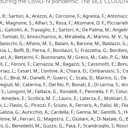
dUring the CoviD-19 pandemic. The SICE CLOUD19 S
, R.; Sartori, A.; Arezzo, A.; Corcione, F.; Agresta, F.; Antonu
A.; Magnone, S.; Alfieri, S.; Rosa, F.; Altomare, D. F.; Picciariell
ttolin, A.; Travaglio, E.; Sartori, A.; De Palma, M.; Angelini, 
 Tumiati, D.; Annicchiarico, A.; Mirabella, A.; Marino, M. V.; Sp
aiocchi, G.; Alfano, M. S.; Balani, A.; Barone, M.; Baldazzi, G.; C
cia, L.; Boffi, B.; Perna, F.; Bonilauri, S.; Frazzetta, G.; Bordoni
Bufalari, A.; Bettarini, F.; Buononato, M.; Greco, M.; Calo, P. G.; 
li, C.; Foroni, F.; Carnazza, M.; Ragazzi, S.; Cassinotti, E.; Bon
riau, L.; Cesari, M.; Contine, A.; Chiara, O.; Cimbanassi, S.; Coco
io, C.; Biral, M.; Danelli, P.; Guerci, C.; Scala, D.; Marino, G.; 
uli, M.; Caterina, F.; Del Rio, P.; Bonati, E.; Di Lernia, S.; Ard
.; Longoni, M.; Faillace, G.; Rondelli, F.; Pennella, F. P.; Colucci
medeo, E.; Scollica, M. C.; Lauro, E.; Laterza, E.; Molinari, E.
i, L.; Flavio, G.; Pirozzi, F.; Sciuto, A.; Ferrero, A.; Palisi, M.; 
zia, G.; Auricchio, A.; Cardella, F.; Genna, M.; Gentilli, S.; Her
one, M.; Ferrari, G.; Magistro, C.; Giuliani, A.; Di Natale, G.;
 G.; Benedetti, M.; Guzzo, G.; Pata, F.; Scandroglio, I.; Roscio,