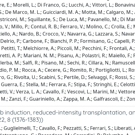
tore, E.; Morelli, L.; Di Franco, G.; Lucchi, A.; Vittori, L.; Bonav
; De Marco, M. L.; Guicciardi, M. A.; Motta, M.; Calgaro, M.; A
striconi, M.; Squillante, S.; De Luca, M.; Pavanello, M.; Di Ma
 V.; Millo, P.; Contul, R. B.; Ferraro, V.; Molino, C.; Crolla, E.
ello, A.; Nardo, B.; Crocco, V.; Navarra, G.; Lazzara, S.; Navarr
elrio, P.; Carbone, F.; Bianchi, P. P.; Formisano, G.; Capelli, P.
etitti, T.; Melchiorre, A.; Piccoli, M.; Pecchini, F.; Frontali, A.
retti, A. P.; Mariani, N. M.; Pisanu, A.; Polastri, R.; Maiello, F.; 
ba, M.; Salfi, R.; Pisano, M.; Sechi, R.; Cillara, N.; Ramuscello,
 P. M.; Rocca, A.; Cecere, G.; Romito, R.; Portigliotti, L.; Rosat
.; Rivolta, U.; Scabini, S.; Pertile, D.; Selvaggi, F.; Rossi, S.;
Guerra, E.; Stella, M.; Ferrara, F.; Stipa, F.; Stringhi, E.; Celotti
ti, V.; Verza, L. A.; Cavallo, F.; Vescovi, L.; Marini, M.; Vettore
M.; Zanzi, F.; Guariniello, A.; Zappa, M. A.; Galfrascoli, E.; Zon
ib induction, reduced-intensity transplantation,
2, 8 (1376-1383))
uglielmelli, T.; Cavallo, F.; Pezzatti, S.; Ferrari, S.; Liberati, 