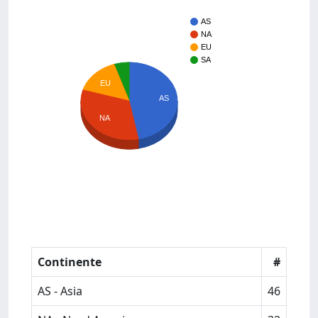
AS
NA
EU
SA
EU
AS
NA
Continente
#
AS - Asia
46