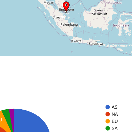
AS
NA
U
EU
SA