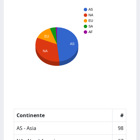
AS
NA
EU
SA
AF
EU
AS
NA
Continente
#
AS - Asia
98