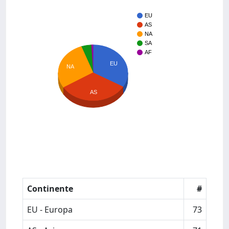
EU
AS
NA
SA
AF
EU
NA
AS
Continente
#
EU - Europa
73