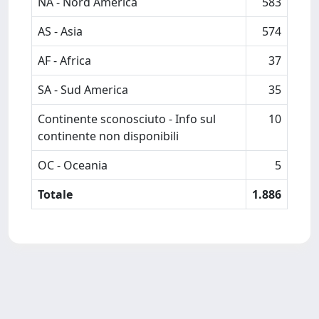
NA - Nord America
583
AS - Asia
574
AF - Africa
37
SA - Sud America
35
Continente sconosciuto - Info sul
10
continente non disponibili
OC - Oceania
5
Totale
1.886
Powered by
IRIS
-
about IRIS
-