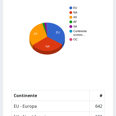
EU
NA
AS
AF
SA
Continente
EU
AS
sconos…
OC
NA
Continente
#
EU - Europa
642