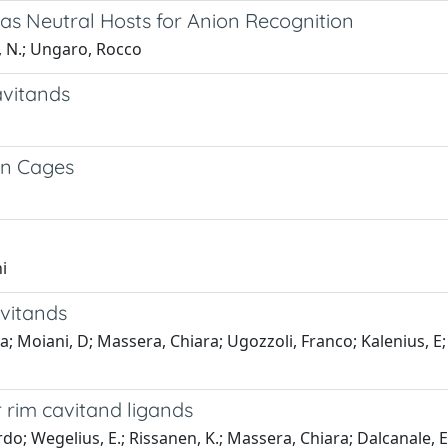
as Neutral Hosts for Anion Recognition
i, N.; Ungaro, Rocco
avitands
on Cages
i
vitands
oiani, D; Massera, Chiara; Ugozzoli, Franco; Kalenius, E; Vain
 rim cavitand ligands
rdo; Wegelius, E.; Rissanen, K.; Massera, Chiara; Dalcanale, 