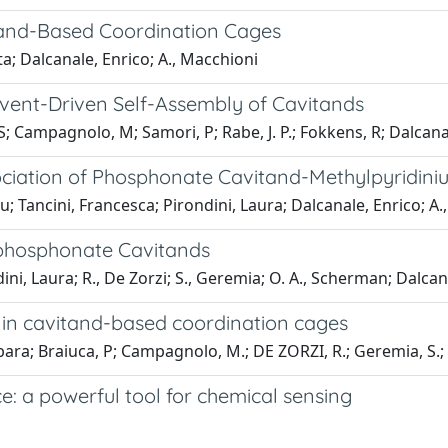
tand-Based Coordination Cages
ta; Dalcanale, Enrico; A., Macchioni
lvent-Driven Self-Assembly of Cavitands
S; Campagnolo, M; Samori, P; Rabe, J. P.; Fokkens, R; Dalcana
ociation of Phosphonate Cavitand-Methylpyridin
 Tancini, Francesca; Pirondini, Laura; Dalcanale, Enrico; A.,
aphosphonate Cavitands
ni, Laura; R., De Zorzi; S., Geremia; O. A., Scherman; Dalcan
s in cavitand-based coordination cages
bara; Braiuca, P; Campagnolo, M.; DE ZORZI, R.; Geremia, S.; 
ce: a powerful tool for chemical sensing