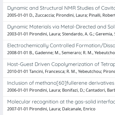
Dynamic and Structural NMR Studies of Cavi
2005-01-01 D., Zuccaccia; Pirondini, Laura; Pinalli, Rober
Dynamic Materials via Metal-Directed and So
2003-01-01 Pirondini, Laura; Stendardo, A. G.; Geremia, 
Electrochemically Controlled Formation/Diss
2008-01-01 B., Gadenne; M., Semeraro; R. M., Yebeutchou;
Host-Guest Driven Copolymerization of Tetr
2010-01-01 Tancini, Francesca; R. M., Yebeutchou; Pirondi
Inclusion of methano[60]fullerene derivative
2006-01-01 Pirondini, Laura; Bonifazi, D.; Cantadori, Bar
Molecular recognition at the gas-solid interfa
2007-01-01 Pirondini, Laura; Dalcanale, Enrico