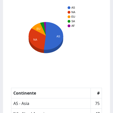
AS
NA
EU
SA
AF
EU
AS
NA
Continente
#
AS - Asia
75