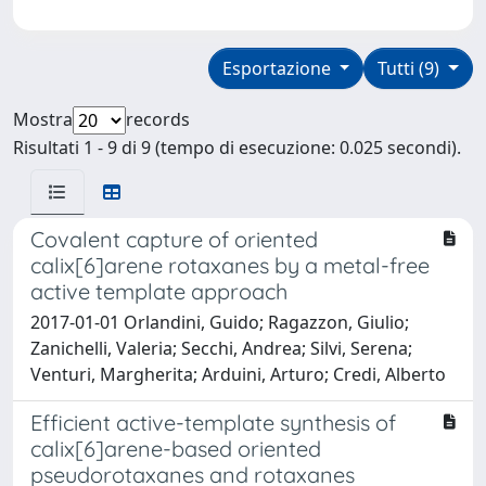
Esportazione
Tutti (9)
Mostra
records
Risultati 1 - 9 di 9 (tempo di esecuzione: 0.025 secondi).
Covalent capture of oriented
calix[6]arene rotaxanes by a metal-free
active template approach
2017-01-01 Orlandini, Guido; Ragazzon, Giulio;
Zanichelli, Valeria; Secchi, Andrea; Silvi, Serena;
Venturi, Margherita; Arduini, Arturo; Credi, Alberto
Efficient active-template synthesis of
calix[6]arene-based oriented
pseudorotaxanes and rotaxanes