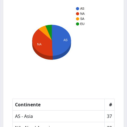
AS
NA
SA
EU
AS
NA
Continente
#
AS - Asia
37