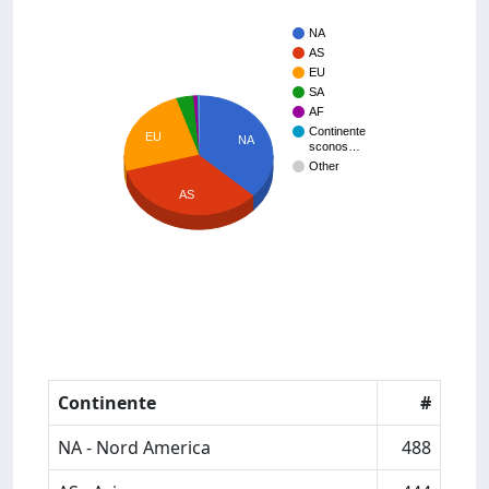
NA
AS
EU
SA
AF
Continente
EU
NA
sconos…
Other
AS
Continente
#
NA - Nord America
488