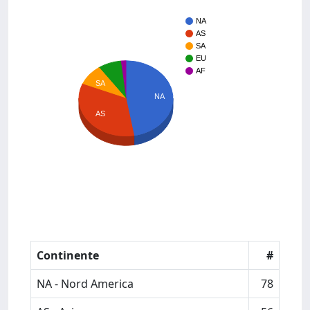
NA
AS
SA
EU
AF
SA
NA
AS
Continente
#
NA - Nord America
78