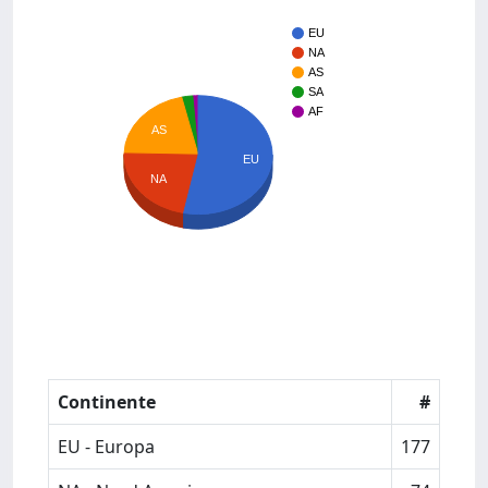
EU
NA
AS
SA
AF
AS
EU
NA
Continente
#
EU - Europa
177