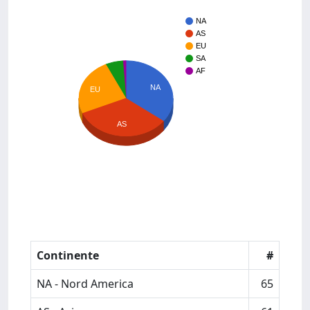
NA
AS
EU
SA
AF
NA
EU
AS
Continente
#
NA - Nord America
65