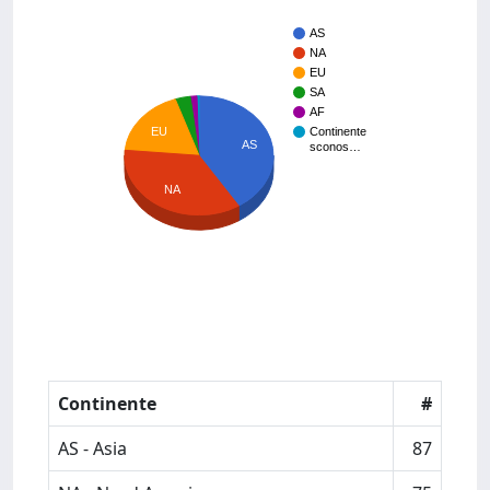
AS
NA
EU
SA
AF
EU
Continente
AS
sconos…
NA
Continente
#
AS - Asia
87