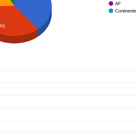
AF
Continent
AS