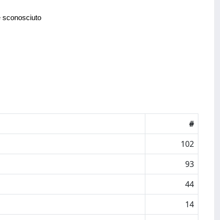
e sconosciuto
#
102
93
44
14