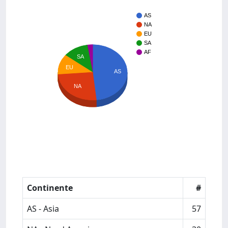
AS
NA
EU
SA
AF
SA
EU
AS
NA
Continente
#
AS - Asia
57