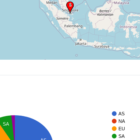
AS
NA
SA
EU
SA