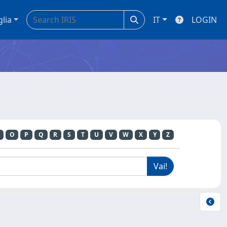
glia
IT
LOGIN
O
P
Q
R
S
T
U
V
W
X
Y
Z