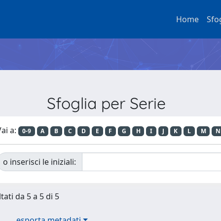
Home
Sfo
Sfoglia per Serie
ai a:
0-9
A
B
C
D
E
F
G
H
I
J
K
L
M
N
o inserisci le iniziali:
tati da 5 a 5 di 5
esporta metadati