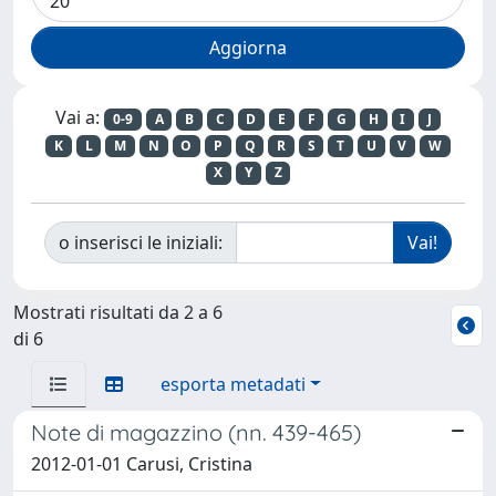
Vai a:
0-9
A
B
C
D
E
F
G
H
I
J
K
L
M
N
O
P
Q
R
S
T
U
V
W
X
Y
Z
o inserisci le iniziali:
Mostrati risultati da 2 a 6
di 6
esporta metadati
Note di magazzino (nn. 439-465)
2012-01-01 Carusi, Cristina