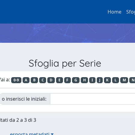
Home
Sfo
Sfoglia per Serie
ai a:
0-9
A
B
C
D
E
F
G
H
I
J
K
L
M
N
o inserisci le iniziali:
tati da 2 a 3 di 3
esporta metadati