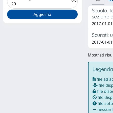
Scuola, t
sezione d
2017-01-01
Scurati: 
2017-01-01
Mostrati risul
Legenda
file ad 
file dis
file disp
file disp
file sot
nessun f