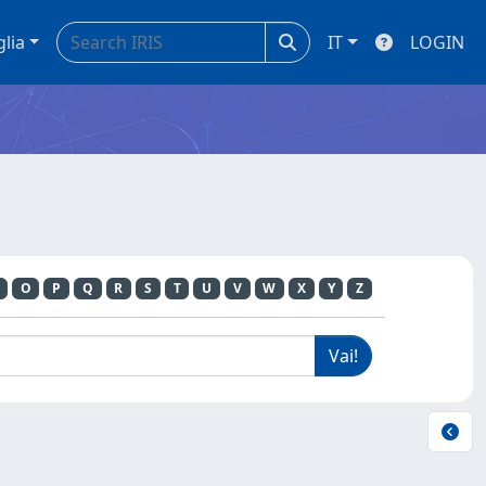
glia
IT
LOGIN
O
P
Q
R
S
T
U
V
W
X
Y
Z