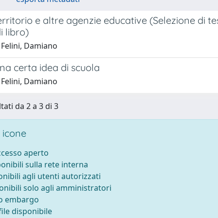
erritorio e altre agenzie educative (Selezione di t
i libro)
 Felini, Damiano
una certa idea di scuola
 Felini, Damiano
tati da 2 a 3 di 3
 icone
accesso aperto
ponibili sulla rete interna
onibili agli utenti autorizzati
onibili solo agli amministratori
to embargo
ile disponibile