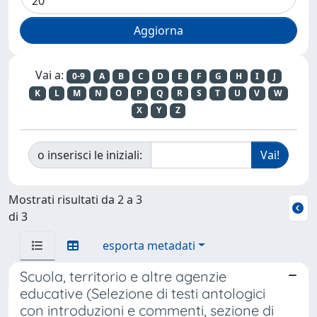
Vai a:
0-9
A
B
C
D
E
F
G
H
I
J
K
L
M
N
O
P
Q
R
S
T
U
V
W
X
Y
Z
o inserisci le iniziali:
Mostrati risultati da 2 a 3
di 3
esporta metadati
Scuola, territorio e altre agenzie
educative (Selezione di testi antologici
con introduzioni e commenti, sezione di