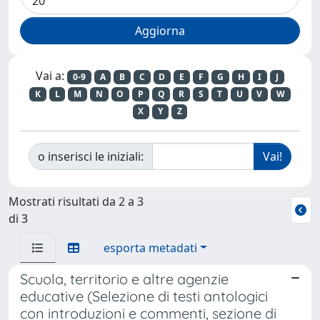
Vai a:
0-9
A
B
C
D
E
F
G
H
I
J
K
L
M
N
O
P
Q
R
S
T
U
V
W
X
Y
Z
o inserisci le iniziali:
Mostrati risultati da 2 a 3
di 3
esporta metadati
Scuola, territorio e altre agenzie
educative (Selezione di testi antologici
con introduzioni e commenti, sezione di