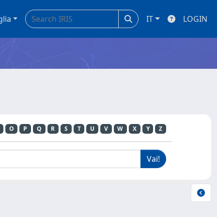
glia
IT
LOGIN
O
P
Q
R
S
T
U
V
W
X
Y
Z