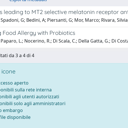
s leading to MT2 selective melatonin receptor an
Spadoni, G; Bedini, A; Piersanti, G; Mor, Marco; Rivara, Silvia;
 Food Allergy with Probiotics
Paparo, L.; Nocerino, R.; Di Scala, C.; Della Gatta, G.; Di Cos
tati da 3 a 4 di 4
 icone
accesso aperto
ponibili sulla rete interna
onibili agli utenti autorizzati
onibili solo agli amministratori
to embargo
ile disponibile