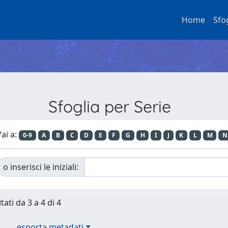
Home
Sfo
Sfoglia per Serie
ai a:
0-9
A
B
C
D
E
F
G
H
I
J
K
L
M
N
o inserisci le iniziali:
tati da 3 a 4 di 4
esporta metadati