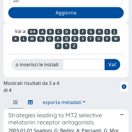
Vai a:
0-9
A
B
C
D
E
F
G
H
I
J
K
L
M
N
O
P
Q
R
S
T
U
V
W
X
Y
Z
o inserisci le iniziali:
Mostrati risultati da 3 a 4
di 4
esporta metadati
Strategies leading to MT2 selective
melatonin receptor antagonists.
2003-01-01 Spadoni, G; Bedini, A; Piersanti, G; Mor,