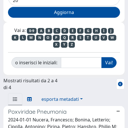
Vai a:
0-9
A
B
C
D
E
F
G
H
I
J
K
L
M
N
O
P
Q
R
S
T
U
V
W
X
Y
Z
o inserisci le iniziali:
Mostrati risultati da 2 a 4
di 4
esporta metadati
Poxviridae Pneumonia
2024-01-01 Nucera, Francesco; Bonina, Letterio;
Cipolla, Antonino; Pirina, Pietro; Hansbro, Philip M;