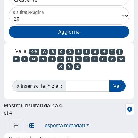
Risultati/Pagina
Vai a:
0-9
A
B
C
D
E
F
G
H
I
J
K
L
M
N
O
P
Q
R
S
T
U
V
W
X
Y
Z
o inserisci le iniziali:
Mostrati risultati da 2 a 4
di 4
esporta metadati