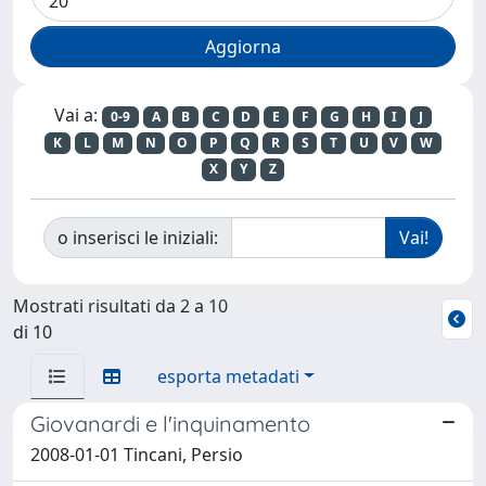
Vai a:
0-9
A
B
C
D
E
F
G
H
I
J
K
L
M
N
O
P
Q
R
S
T
U
V
W
X
Y
Z
o inserisci le iniziali:
Mostrati risultati da 2 a 10
di 10
esporta metadati
Giovanardi e l'inquinamento
2008-01-01 Tincani, Persio